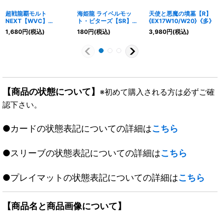
超戦龍覇モルト
海姫龍 ライベルモッ
天使と悪魔の墳墓【R】
NEXT【WVC】
ト・ビターズ【SR】
{EX17W10/W20}《多》
{EX17W17/W20}《火》
{EX12S7/S20}《水》
1,680
円
(税込)
180
円
(税込)
3,980
円
(税込)
【商品の状態について】
※初めて購入される方は必ずご確
認下さい。
●カードの状態表記についての詳細は
こちら
●スリーブの状態表記についての詳細は
こちら
●プレイマットの状態表記についての詳細は
こちら
【商品名と商品画像について】