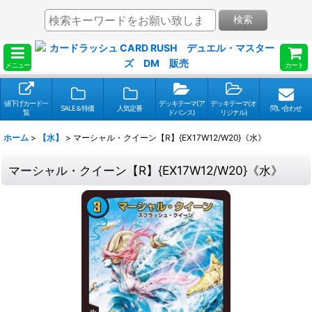
検索
メニュー
カート
値下げカード一
デッキテーマ(ア
デッキテーマ(オ
SALE＆特価
人気定番
問い合わせ
覧
ドバンス)
リジナル)
ホーム
>
【水】
>
マーシャル・クイーン【R】{EX17W12/W20}《水》
マーシャル・クイーン【R】{EX17W12/W20}《水》