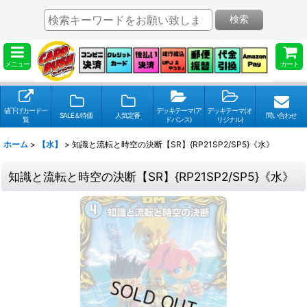
検索
メニュー
カート
値下げカード一
デッキテーマ(ア
デッキテーマ(オ
SALE＆特価
人気定番
問い合わせ
覧
ドバンス)
リジナル)
ホーム
>
【水】
>
知識と流転と時空の決断【SR】{RP21SP2/SP5}《水》
知識と流転と時空の決断【SR】{RP21SP2/SP5}《水》