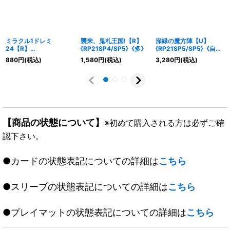
ミラクル1ドレミ
襲来、鬼札王国!【R】
深緑の魔方陣【U】
24【R】
{RP21SP4/SP5}《多》
{RP21SP5/SP5}《自
{RP22SP6/SP6}《多》
然》
880
円
(税込)
1,580
円
(税込)
3,280
円
(税込)
【商品の状態について】
※初めて購入される方は必ずご確
認下さい。
●カードの状態表記についての詳細は
こちら
●スリーブの状態表記についての詳細は
こちら
●プレイマットの状態表記についての詳細は
こちら