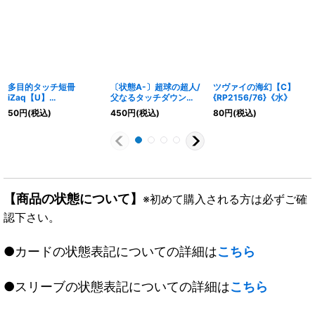
多目的タッチ短冊
〔状態A-〕超球の超人/
ツヴァイの海幻【C】
iZaq【U】
父なるタッチダウン
{RP2156/76}《水》
{22RP135/74}《水》
【SR】{26SD1Q4/14}
50
円
(税込)
450
円
(税込)
80
円
(税込)
《自然》
【商品の状態について】
※初めて購入される方は必ずご確
認下さい。
●カードの状態表記についての詳細は
こちら
●スリーブの状態表記についての詳細は
こちら