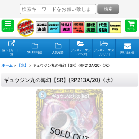
検索
メニュー
カート
値下げカード一
デッキテーマ(ア
デッキテーマ(オ
SALE＆特価
人気定番
問い合わせ
覧
ドバンス)
リジナル)
ホーム
>
【水】
>
ギュウジン丸の海幻【SR】{RP213A/20}《水》
ギュウジン丸の海幻【SR】{RP213A/20}《水》