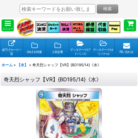
検索
メニュー
カート
値下げカード一
デッキテーマ(ア
デッキテーマ(オ
SALE＆特価
人気定番
問い合わせ
覧
ドバンス)
リジナル)
ホーム
>
【水】
>
奇天烈シャッフ【VR】{BD195/14}《水》
奇天烈シャッフ【VR】{BD195/14}《水》