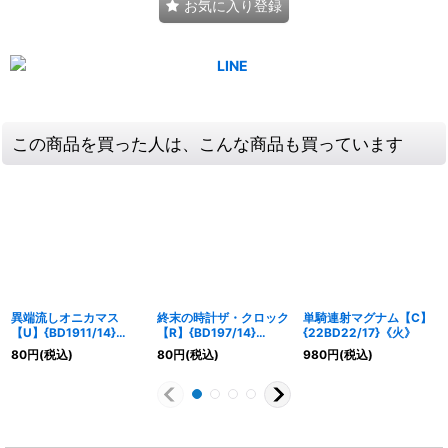
お気に入り登録
この商品を買った人は、こんな商品も買っています
異端流しオニカマス
終末の時計ザ・クロック
単騎連射マグナム【C】
【U】{BD1911/14}
【R】{BD197/14}
{22BD22/17}《火》
《水》
《水》
80
円
(税込)
80
円
(税込)
980
円
(税込)