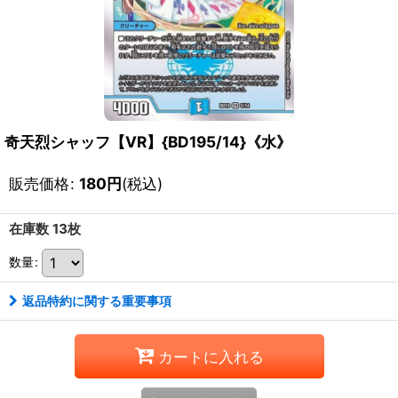
奇天烈シャッフ【VR】{BD195/14}《水》
販売価格
:
180
円
(税込)
在庫数 13枚
数量
:
返品特約に関する重要事項
カートに入れる