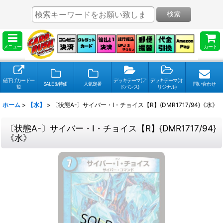
検索
メニュー
カート
値下げカード一
デッキテーマ(ア
デッキテーマ(オ
SALE＆特価
人気定番
問い合わせ
覧
ドバンス)
リジナル)
ホーム
>
【水】
>
〔状態A-〕サイバー・I・チョイス【R】{DMR1717/94}《水》
〔状態A-〕サイバー・I・チョイス【R】{DMR1717/94}
《水》