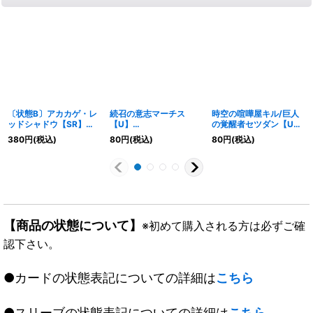
〔状態B〕アカカゲ・レ
続召の意志マーチス
時空の喧嘩屋キル/巨人
ッドシャドウ【SR】
【U】
の覚醒者セツダン【U】
{RP12S9/S12}《GR》
{RP22TF12/TF20}
{22EX189b/130/89a/1
380
円
(税込)
80
円
(税込)
80
円
(税込)
《GR》
30}《超次元》
【商品の状態について】
※初めて購入される方は必ずご確
認下さい。
●カードの状態表記についての詳細は
こちら
●スリーブの状態表記についての詳細は
こちら