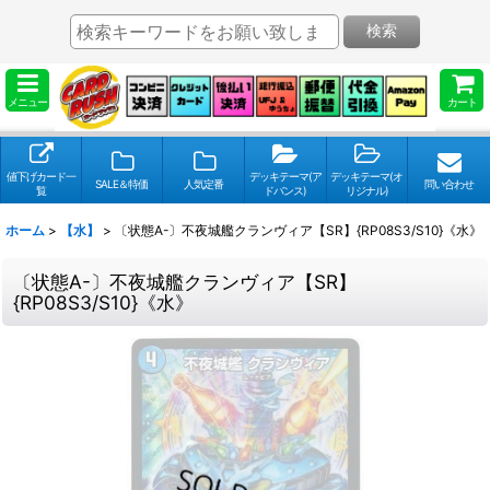
検索
メニュー
カート
値下げカード一
デッキテーマ(ア
デッキテーマ(オ
SALE＆特価
人気定番
問い合わせ
覧
ドバンス)
リジナル)
ホーム
>
【水】
>
〔状態A-〕不夜城艦クランヴィア【SR】{RP08S3/S10}《水》
〔状態A-〕不夜城艦クランヴィア【SR】
{RP08S3/S10}《水》