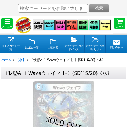
検索
メニュー
カート
値下げカード一
デッキテーマ(ア
デッキテーマ(オ
SALE＆特価
人気定番
問い合わせ
覧
ドバンス)
リジナル)
ホーム
>
【水】
>
〔状態A-〕Waveウェイブ【-】{SD115/20}《水》
〔状態A-〕Waveウェイブ【-】{SD115/20}《水》