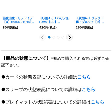
芸魔山鷹トリノドミノ
〔状態A-〕Law儿-怪
〔状態A-〕クック・
【C】{23SD311/15}
Hawk【SR】
轟・ブルッチ【R】
《多》
{22RP26B/10}《水》
{23RP114A/20}《火》
80
円
(税込)
420
円
(税込)
260
円
(税込)
【商品の状態について】
※初めて購入される方は必ずご確
認下さい。
●カードの状態表記についての詳細は
こちら
●スリーブの状態表記についての詳細は
こちら
●プレイマットの状態表記についての詳細は
こちら