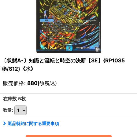
〔状態A-〕知識と流転と時空の決断【SE】{RP10S5
秘/S12}《水》
販売価格
:
880
円
(税込)
在庫数 5枚
数量
:
返品特約に関する重要事項