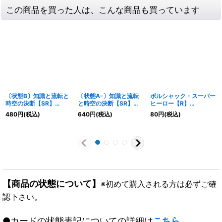
この商品を買った人は、こんな商品も買っています
〔状態B〕知識と流転と
〔状態A-〕知識と流転
ボルシャック・スーパー
時空の決断【SR】
と時空の決断【SR】
ヒーロー【R】
{RP21SP2/SP5}《水》
{RP10S5/S12}《水》
{P11/Y12}《火》
480
円
(税込)
640
円
(税込)
80
円
(税込)
【商品の状態について】
※初めて購入される方は必ずご確
認下さい。
●カードの状態表記についての詳細は
こちら