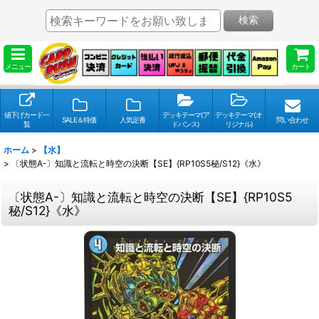
検索
メニュー
カート
値下げカード一
デッキテーマ(ア
デッキテーマ(オ
SALE＆特価
人気定番
問い合わせ
覧
ドバンス)
リジナル)
ホーム
>
【水】
>
〔状態A-〕知識と流転と時空の決断【SE】{RP10S5秘/S12}《水》
〔状態A-〕知識と流転と時空の決断【SE】{RP10S5
秘/S12}《水》