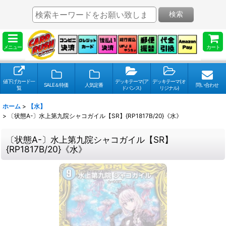
検索
メニュー
カート
値下げカード一
デッキテーマ(ア
デッキテーマ(オ
SALE＆特価
人気定番
問い合わせ
覧
ドバンス)
リジナル)
ホーム
>
【水】
>
〔状態A-〕水上第九院シャコガイル【SR】{RP1817B/20}《水》
〔状態A-〕水上第九院シャコガイル【SR】
{RP1817B/20}《水》