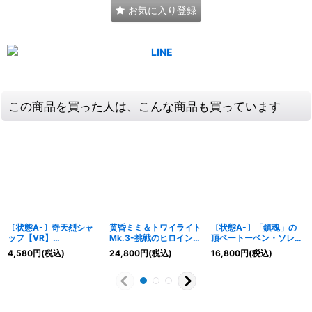
お気に入り登録
この商品を買った人は、こんな商品も買っています
〔状態A-〕奇天烈シャ
黄昏ミミ＆トワイライト
〔状態A-〕「鎮魂」の
ッフ【VR】
Mk.3-挑戦のヒロイン-
頂ベートーベン・ソレム
{RP1818B/20}《水》
【SPR】{25EX1SPR秘
ニス【SR】{26RP2STD
4,580
円
(税込)
24,800
円
(税込)
16,800
円
(税込)
2超/SPR秘5}《水》
超秘5}《多》