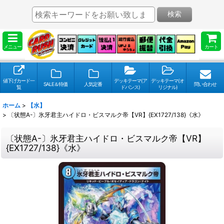
検索
メニュー
カート
値下げカード一
デッキテーマ(ア
デッキテーマ(オ
SALE＆特価
人気定番
問い合わせ
覧
ドバンス)
リジナル)
ホーム
>
【水】
>
〔状態A-〕氷牙君主ハイドロ・ビスマルク帝【VR】{EX1727/138}《水》
〔状態A-〕氷牙君主ハイドロ・ビスマルク帝【VR】
{EX1727/138}《水》