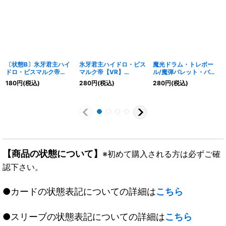
〔状態B〕氷牙君主ハイ
氷牙君主ハイドロ・ビス
魔光ドラム・トレボー
ドロ・ビスマルク帝
マルク帝【VR】
ル/魔弾バレット・バイ
【VR】{EX1727/138}
{EX1727/138}《水》
ス【U】{EX1783/138}
180
円
(税込)
280
円
(税込)
280
円
(税込)
《水》
《闇》
【商品の状態について】
※初めて購入される方は必ずご確
認下さい。
●カードの状態表記についての詳細は
こちら
●スリーブの状態表記についての詳細は
こちら