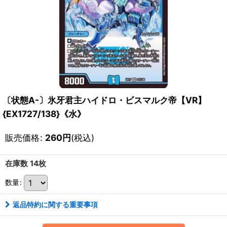
〔状態A-〕氷牙君主ハイドロ・ビスマルク帝【VR】
{EX1727/138}《水》
販売価格
:
260
円
(税込)
在庫数 14枚
数量
:
返品特約に関する重要事項