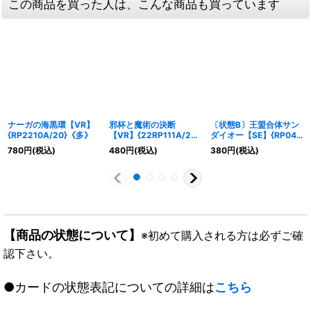
この商品を買った人は、こんな商品も買っています
ナーガの海黒環【VR】
邪杯と魔術の決断
〔状態B〕王盟合体サン
{RP2210A/20}《多》
【VR】{22RP111A/20}
ダイオー【SE】{RP04
《多》
裁S7秘/S10}《火》
780
円
(税込)
480
円
(税込)
380
円
(税込)
【商品の状態について】
※初めて購入される方は必ずご確
認下さい。
●カードの状態表記についての詳細は
こちら