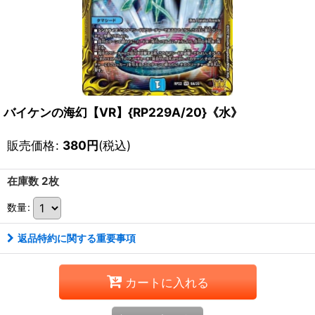
バイケンの海幻【VR】{RP229A/20}《水》
販売価格
:
380
円
(税込)
在庫数 2枚
数量
:
返品特約に関する重要事項
カートに入れる