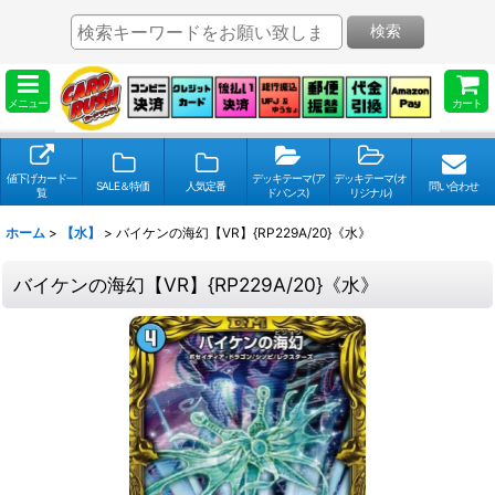
検索
メニュー
カート
値下げカード一
デッキテーマ(ア
デッキテーマ(オ
SALE＆特価
人気定番
問い合わせ
覧
ドバンス)
リジナル)
ホーム
>
【水】
>
バイケンの海幻【VR】{RP229A/20}《水》
バイケンの海幻【VR】{RP229A/20}《水》