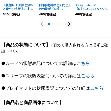
〔状態A-〕知識と流転
(未開封)神楯と天門と正
スパイラル・ゲート
と時空の決断【SR】
義の決断【SR】
【C】{EX08257/???}
{RP10S5/S12}《水》
{ART046/6}《光》
《水》
640
円
(税込)
480
円
(税込)
480
円
(税込)
【商品の状態について】
※初めて購入される方は必ずご確
認下さい。
●カードの状態表記についての詳細は
こちら
●スリーブの状態表記についての詳細は
こちら
●プレイマットの状態表記についての詳細は
こちら
【商品名と商品画像について】