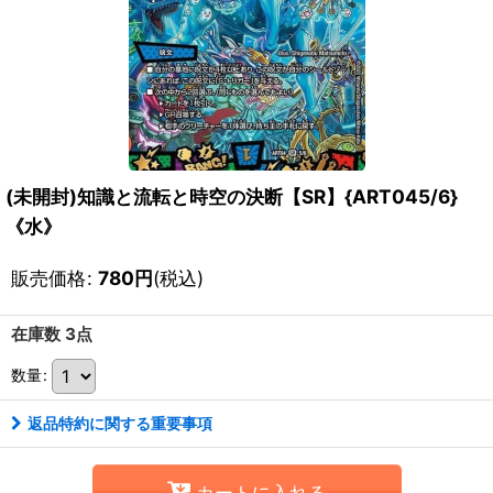
(未開封)知識と流転と時空の決断【SR】{ART045/6}
《水》
販売価格
:
780
円
(税込)
在庫数 3点
数量
:
返品特約に関する重要事項
カートに入れる