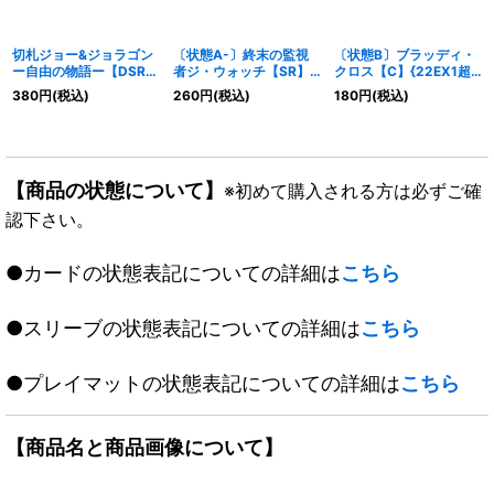
切札ジョー&ジョラゴン
〔状態A-〕終末の監視
〔状態B〕ブラッディ・
ー自由の物語ー【DSR】
者ジ・ウォッチ【SR】
クロス【C】{22EX1超
{EX151/100}《無》
{22EX1超5/超50}
47/超50}《闇》
380
円
(税込)
260
円
(税込)
180
円
(税込)
《水》
【商品の状態について】
※初めて購入される方は必ずご確
認下さい。
●カードの状態表記についての詳細は
こちら
●スリーブの状態表記についての詳細は
こちら
●プレイマットの状態表記についての詳細は
こちら
【商品名と商品画像について】