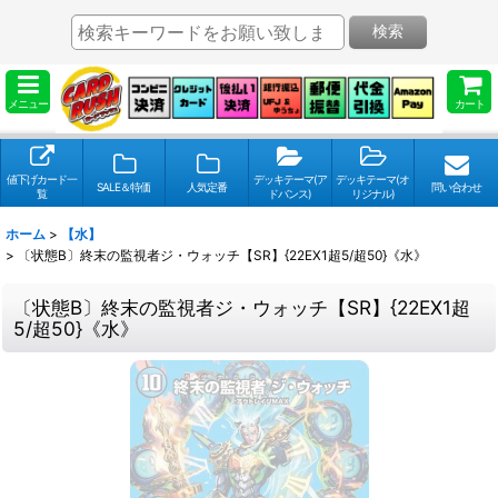
検索
メニュー
カート
値下げカード一
デッキテーマ(ア
デッキテーマ(オ
SALE＆特価
人気定番
問い合わせ
覧
ドバンス)
リジナル)
ホーム
>
【水】
>
〔状態B〕終末の監視者ジ・ウォッチ【SR】{22EX1超5/超50}《水》
〔状態B〕終末の監視者ジ・ウォッチ【SR】{22EX1超
5/超50}《水》