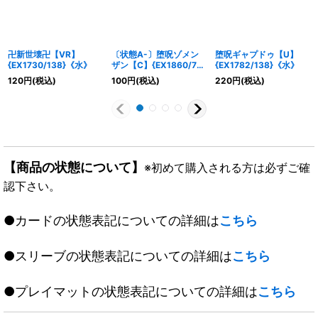
卍新世壊卍【VR】
〔状態A-〕堕呪ゾメン
堕呪ギャプドゥ【U】
{EX1730/138}《水》
ザン【C】{EX1860/75}
{EX1782/138}《水》
《水》
120
円
(税込)
100
円
(税込)
220
円
(税込)
【商品の状態について】
※初めて購入される方は必ずご確
認下さい。
●カードの状態表記についての詳細は
こちら
●スリーブの状態表記についての詳細は
こちら
●プレイマットの状態表記についての詳細は
こちら