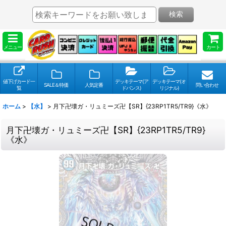
検索
メニュー
カート
値下げカード一
デッキテーマ(ア
デッキテーマ(オ
SALE＆特価
人気定番
問い合わせ
覧
ドバンス)
リジナル)
ホーム
>
【水】
>
月下卍壊ガ・リュミーズ卍【SR】{23RP1TR5/TR9}《水》
月下卍壊ガ・リュミーズ卍【SR】{23RP1TR5/TR9}
《水》