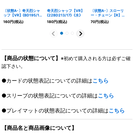
〔状態A-〕奇天烈シャ
奇天烈シャッフ【VR】
〔状態A-〕スローリ
ッフ【VR】{BD195/14}
{22BD213/17}《水》
ー・チェーン【R】
《水》
{25EX3TD19/TD23}
160
円
(税込)
180
円
(税込)
70
円
(税込)
《光》
【商品の状態について】
※初めて購入される方は必ずご確
認下さい。
●カードの状態表記についての詳細は
こちら
●スリーブの状態表記についての詳細は
こちら
●プレイマットの状態表記についての詳細は
こちら
【商品名と商品画像について】