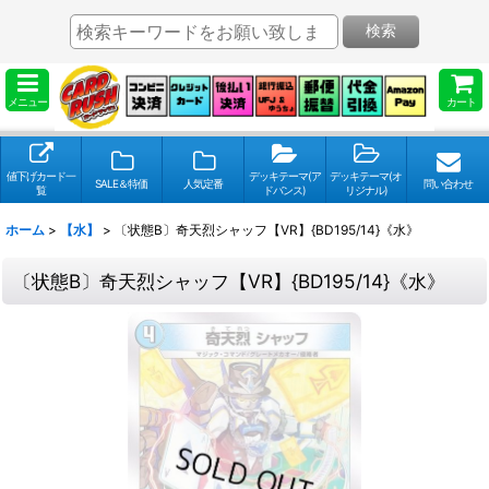
検索
メニュー
カート
値下げカード一
デッキテーマ(ア
デッキテーマ(オ
SALE＆特価
人気定番
問い合わせ
覧
ドバンス)
リジナル)
ホーム
>
【水】
>
〔状態B〕奇天烈シャッフ【VR】{BD195/14}《水》
〔状態B〕奇天烈シャッフ【VR】{BD195/14}《水》