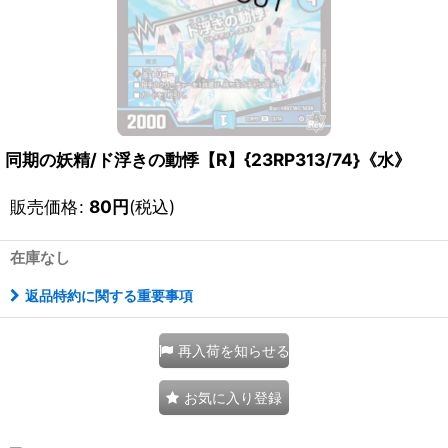
同期の妖精/ド浮きの動悸【R】{23RP313/74}《水》
販売価格
:
80
円
(税込)
在庫なし
返品特約に関する重要事項
再入荷を知らせる
お気に入り登録