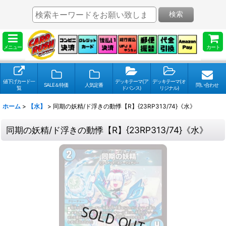
検索
メニュー
カート
値下げカード一
デッキテーマ(ア
デッキテーマ(オ
SALE＆特価
人気定番
問い合わせ
覧
ドバンス)
リジナル)
ホーム
>
【水】
>
同期の妖精/ド浮きの動悸【R】{23RP313/74}《水》
同期の妖精/ド浮きの動悸【R】{23RP313/74}《水》