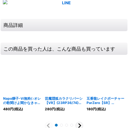
商品詳細
この商品を買った人は、こんな商品も買っています
Napo獅子-Vi無粋/♪オレ
芸魔隠狐カラクリバーシ
五番龍レイクポーチャー
の歌聞けよ聞かなきゃ殴
【VR】{23RP36/74}
ParZero【SR】
り合い【SR】
《多》
{23RP3S2/S8}《水》
480
円
(税込)
280
円
(税込)
180
円
(税込)
{23RP3S4/S8}《火》