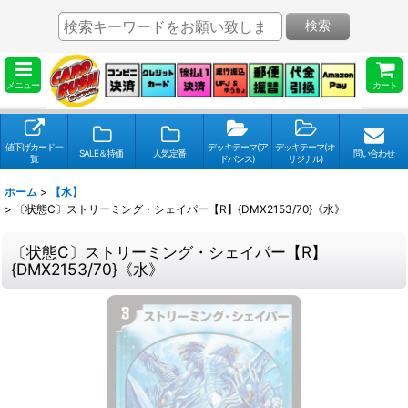
検索
メニュー
カート
値下げカード一
デッキテーマ(ア
デッキテーマ(オ
SALE＆特価
人気定番
問い合わせ
覧
ドバンス)
リジナル)
ホーム
>
【水】
>
〔状態C〕ストリーミング・シェイパー【R】{DMX2153/70}《水》
〔状態C〕ストリーミング・シェイパー【R】
{DMX2153/70}《水》