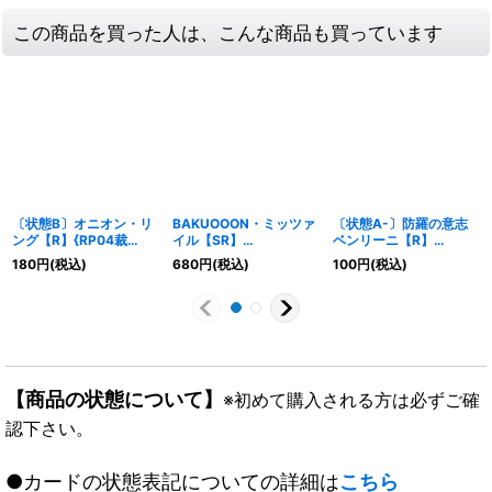
この商品を買った人は、こんな商品も買っています
〔状態B〕オニオン・リ
BAKUOOON・ミッツァ
〔状態A-〕防羅の意志
ング【R】{RP04裁
イル【SR】
ベンリーニ【R】
26/93}《自然》
{RP09S9/S12}《火》
{RP1213/104}《GR》
180
円
(税込)
680
円
(税込)
100
円
(税込)
【商品の状態について】
※初めて購入される方は必ずご確
認下さい。
●カードの状態表記についての詳細は
こちら