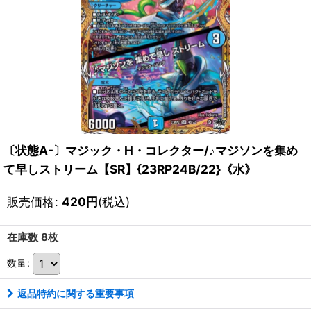
〔状態A-〕マジック・H・コレクター/♪マジソンを集め
て早しストリーム【SR】{23RP24B/22}《水》
販売価格
:
420
円
(税込)
在庫数 8枚
数量
:
返品特約に関する重要事項