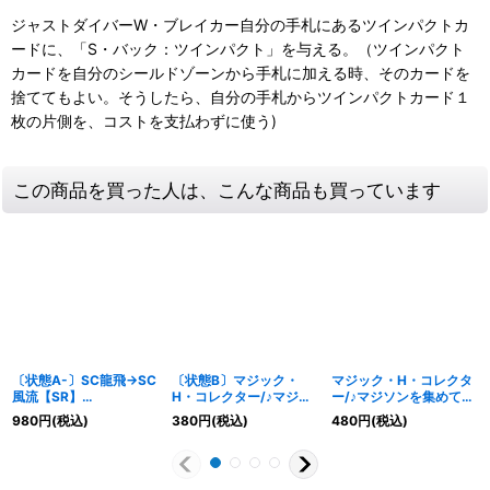
ジャストダイバーW・ブレイカー自分の手札にあるツインパクトカ
ードに、「S・バック：ツインパクト」を与える。（ツインパクト
カードを自分のシールドゾーンから手札に加える時、そのカードを
捨ててもよい。そうしたら、自分の手札からツインパクトカード１
枚の片側を、コストを支払わずに使う)
この商品を買った人は、こんな商品も買っています
〔状態A-〕SC龍飛→SC
〔状態B〕マジック・
マジック・H・コレクタ
風流【SR】
H・コレクター/♪マジソ
ー/♪マジソンを集めて早
{23RP16B/22}《水》
ンを集めて早しストリー
しストリーム【SR】
980
円
(税込)
380
円
(税込)
480
円
(税込)
ム【SR】
{23RP24B/22}《水》
{23RP24B/22}《水》