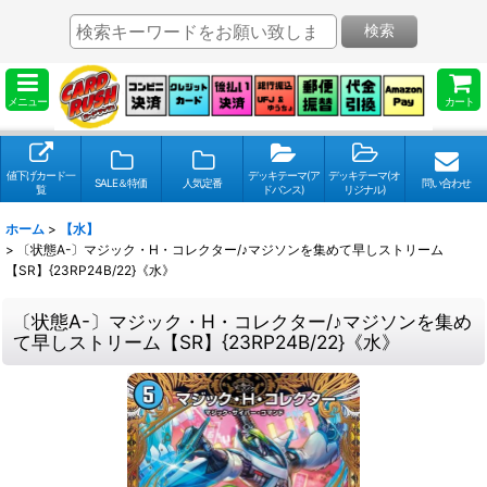
検索
メニュー
カート
値下げカード一
デッキテーマ(ア
デッキテーマ(オ
SALE＆特価
人気定番
問い合わせ
覧
ドバンス)
リジナル)
ホーム
>
【水】
>
〔状態A-〕マジック・H・コレクター/♪マジソンを集めて早しストリーム
【SR】{23RP24B/22}《水》
〔状態A-〕マジック・H・コレクター/♪マジソンを集め
て早しストリーム【SR】{23RP24B/22}《水》