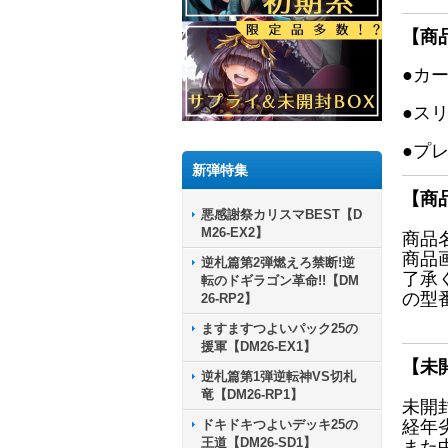
【商
●カ
●ス
●プ
新弾特集
【商
悪感謝祭カリスマBEST【D
M26-EX2】
商品
商品
逆札篇第2弾燃えろ禁断!逆
了承
転のドギラゴン革命!!【DM
の型
26-RP2】
ますますつよいパック25の
援軍【DM26-EX1】
【未
逆札篇第1弾逆転神VS切札
竜【DM26-RP1】
未開
ドキドキつよいデッキ25の
経年
王道【DM26-SD1】
また