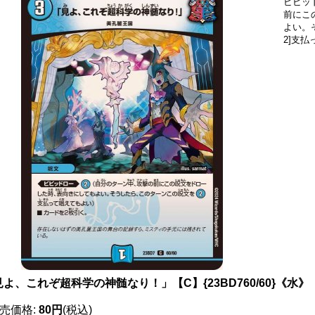
ビビッド
前にこ
よい。
2]支
よ、これぞ超科学の神髄なり！」【C】{23BD760/60}《水》
売価格
:
80円
(税込)