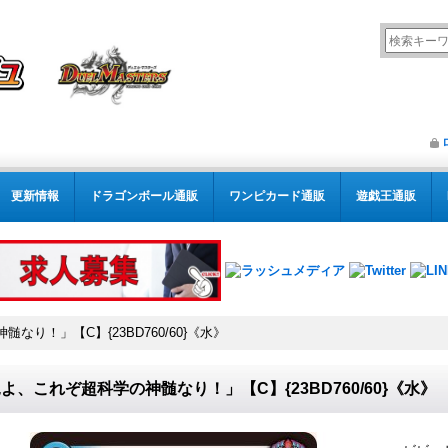
更新情報
ドラゴンボール通販
ワンピカード通販
遊戯王通販
なり！」【C】{23BD760/60}《水》
よ、これぞ超科学の神髄なり！」【C】{23BD760/60}《水》