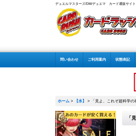
デュエルマスターズ/DM/デュエマ カード通販サイト
問い合わせ
ご利用案内
状態表記
ホーム
>
【水】
>
「見よ、これぞ超科学の神髄
「見