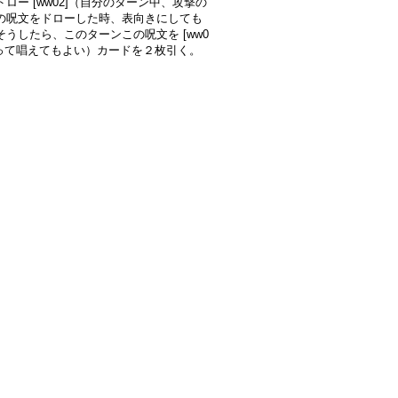
ロー [ww02]（自分のターン中、攻撃の
の呪文をドローした時、表向きにしても
そうしたら、このターンこの呪文を [ww0
払って唱えてもよい）カードを２枚引く。