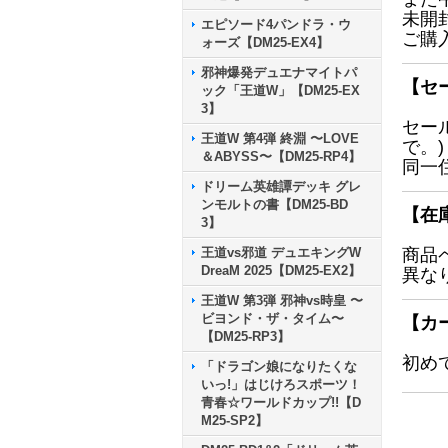
未開
エピソード4パンドラ・ウ
ご購
ォーズ【DM25-EX4】
邪神爆発デュエナマイトパ
【セ
ック「王道W」【DM25-EX
3】
セー
王道W 第4弾 終淵 〜LOVE
で。)
＆ABYSS〜【DM25-RP4】
同一
ドリーム英雄譚デッキ グレ
ンモルトの書【DM25-BD
【在
3】
王道vs邪道 デュエキングW
商品
DreaM 2025【DM25-EX2】
異な
王道W 第3弾 邪神vs時皇 〜
ビヨンド・ザ・タイム〜
【カ
【DM25-RP3】
初め
「ドラゴン娘になりたくな
いっ!」はじけろスポーツ！
青春☆ワールドカップ!!【D
M25-SP2】