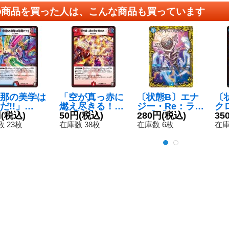
の商品を買った人は、こんな商品も買っています
那の美学は
「空が真っ赤に
〔状態B〕エナ
〔
だ!!」
燃え尽きる！」
ジー・Re：ライ
ク
{RP1627/
円
(税込)
【R】{EX1418/
50円
(税込)
ト【C】{RP175
280円
(税込)
ル【
35
}《多》
110}《火》
B/20}《水》
8/
 23枚
在庫数 38枚
在庫数 6枚
在庫