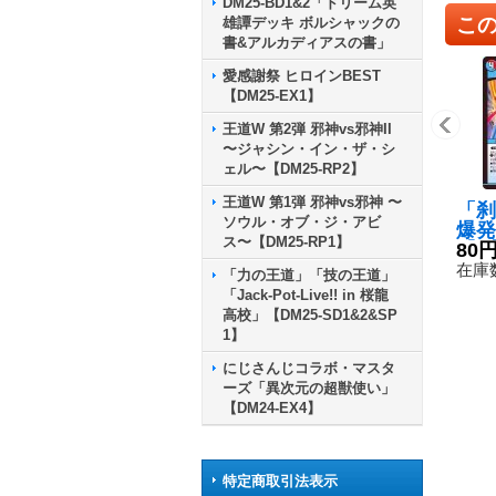
DM25-BD1&2「ドリーム英
こ
雄譚デッキ ボルシャックの
書&アルカディアスの書」
愛感謝祭 ヒロインBEST
【DM25-EX1】
王道W 第2弾 邪神vs邪神II
〜ジャシン・イン・ザ・シ
ェル〜【DM25-RP2】
王道W 第1弾 邪神vs邪神 〜
「刹
ソウル・オブ・ジ・アビ
爆発
ス〜【DM25-RP1】
【R】
80
95
在庫数
「力の王道」「技の王道」
「Jack-Pot-Live!! in 桜龍
高校」【DM25-SD1&2&SP
1】
にじさんじコラボ・マスタ
ーズ「異次元の超獣使い」
【DM24-EX4】
特定商取引法表示