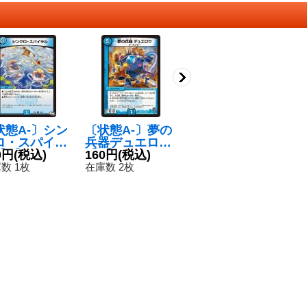
状態A-〕シン
〔状態A-〕夢の
〔状態B〕龍素
〔
ロ・スパイラ
兵器デュエロウ
記号Srスペルサ
k
U】{RP033
0円
(税込)
【U】{DMR202
160円
(税込)
イクリカ【S
180円
(税込)
{2
4
93}《水》
9/70}《水》
R】{BD1310/2
《
数 1枚
在庫数 2枚
在庫数 1枚
在
6}《水》