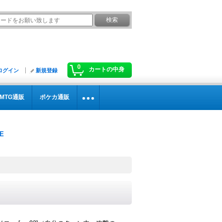
0
カートの中身
ログイン
新規登録
MTG通販
ポケカ通販