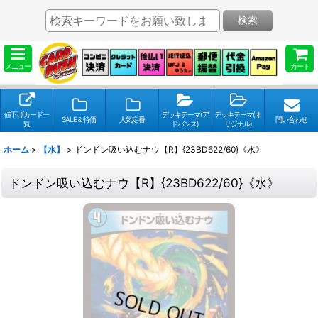
検索
メニュー
カート
値下げカード一
デッキテーマ(ア
デッキテーマ(オ
SALE＆特価
人気定番
問い合わせ
覧
ドバンス)
リジナル)
ホーム
>
【水】
>
ドンドン吸い込むナウ【R】{23BD622/60}《水》
ドンドン吸い込むナウ【R】{23BD622/60}《水》