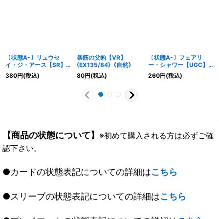
〔状態A-〕リュウセ
暴筋の父豹【VR】
〔状態A-〕フェアリ
イ・ジ・アース【SR】
{EX135/84}《自然》
ー・シャワー【UGC】
{DMD342/13}《多》
{RP08G3/G5}《多》
380
円
(税込)
80
円
(税込)
260
円
(税込)
【商品の状態について】
※初めて購入される方は必ずご確
認下さい。
●カードの状態表記についての詳細は
こちら
●スリーブの状態表記についての詳細は
こちら