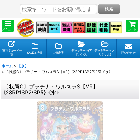
検索
メニュー
カート
値下げカード一
デッキテーマ(ア
デッキテーマ(オ
SALE＆特価
人気定番
問い合わせ
覧
ドバンス)
リジナル)
ホーム
>
【水】
>
〔状態C〕プラチナ・ワルスラS【VR】{23RP1SP2/SP5}《水》
〔状態C〕プラチナ・ワルスラS【VR】
{23RP1SP2/SP5}《水》