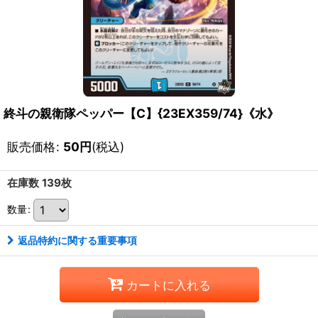
終斗の親衛隊ペッパー【C】{23EX359/74}《水》
販売価格
:
50
円
(税込)
在庫数 139枚
数量
:
返品特約に関する重要事項
カートに入れる