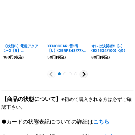
〔状態B〕電磁アクア
XENOGEAR-雷1号
オレは決闘者!!【-】
ン-2【R】
【U】{25RP348/77}
{EX1534/100}《多》
{RP199A/20}《多》
《自然》
180
円
(税込)
50
円
(税込)
80
円
(税込)
【商品の状態について】
※初めて購入される方は必ずご確
認下さい。
●カードの状態表記についての詳細は
こちら