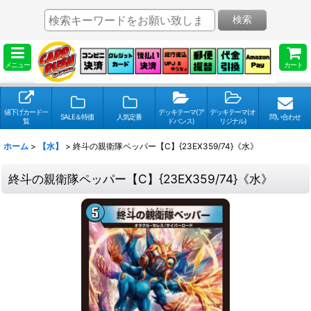
検索
メニュー
カート
値下げカード一
デッキテーマ(ア
デッキテーマ(オ
SALE＆特価
人気定番
問い合わせ
覧
ドバンス)
リジナル)
ホーム
>
【水】
>
終斗の親衛隊ペッパー【C】{23EX359/74}《水》
終斗の親衛隊ペッパー【C】{23EX359/74}《水》