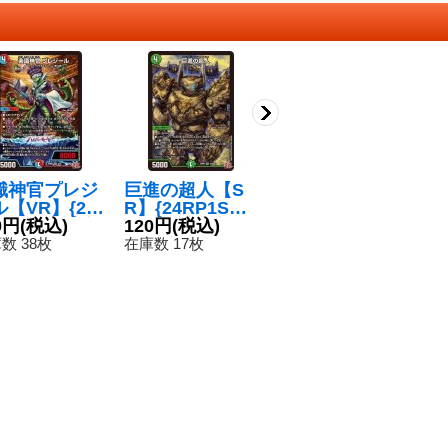
識神官プレジ
巨進の超人【S
哀樹の夜シンベ
炎
【VR】{24
R】{24RP1S10/
ロム【SR】{24
ロ
18/75}《多》
0円
(税込)
S10}《自然》
120円
(税込)
RP1S9/S10}
120円
(税込)
R
3
《自然》
《
数 38枚
在庫数 17枚
在庫数 17枚
在