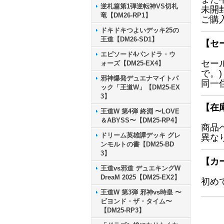
逆札篇第1弾逆転神VS切札
未開
竜【DM26-RP1】
ご購
ドキドキつよいデッキ25の
王道【DM26-SD1】
【セ
エピソード4パンドラ・ウ
セー
ォーズ【DM25-EX4】
で。)
邪神爆発デュエナマイトパ
同一
ック「王道W」【DM25-EX
3】
【在
王道W 第4弾 終淵 〜LOVE
＆ABYSS〜【DM25-RP4】
商品
ドリーム英雄譚デッキ グレ
異な
ンモルトの書【DM25-BD
3】
【カ
王道vs邪道 デュエキングW
DreaM 2025【DM25-EX2】
初め
王道W 第3弾 邪神vs時皇 〜
ビヨンド・ザ・タイム〜
【DM25-RP3】