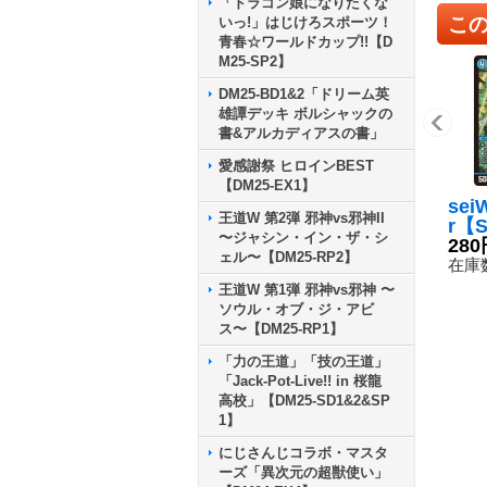
「ドラゴン娘になりたくな
こ
いっ!」はじけろスポーツ！
青春☆ワールドカップ!!【D
M25-SP2】
DM25-BD1&2「ドリーム英
雄譚デッキ ボルシャックの
書&アルカディアスの書」
愛感謝祭 ヒロインBEST
【DM25-EX1】
sei
王道W 第2弾 邪神vs邪神II
r【S
〜ジャシン・イン・ザ・シ
S4/
280
ェル〜【DM25-RP2】
在庫数
王道W 第1弾 邪神vs邪神 〜
ソウル・オブ・ジ・アビ
ス〜【DM25-RP1】
「力の王道」「技の王道」
「Jack-Pot-Live!! in 桜龍
高校」【DM25-SD1&2&SP
1】
にじさんじコラボ・マスタ
ーズ「異次元の超獣使い」