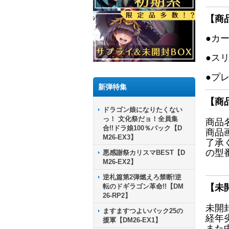
【商
●カ
●ス
●プ
新弾特集
【商
ドラゴン娘になりたくない
っ！ 文化祭だョ！全員集
商品
合!!ドラ娘100％パック【D
商品
M26-EX3】
了承
の型
悪感謝祭カリスマBEST【D
M26-EX2】
逆札篇第2弾燃えろ禁断!逆
転のドギラゴン革命!!【DM
【未
26-RP2】
未開
ますますつよいパック25の
経年
援軍【DM26-EX1】
また