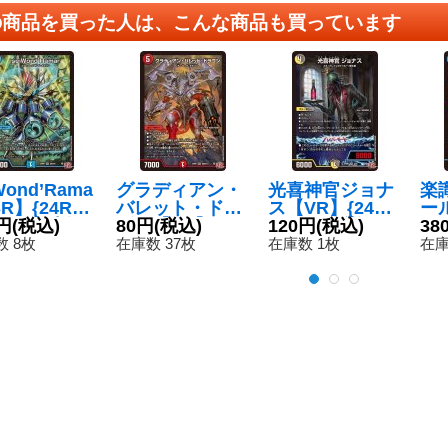
の商品を買った人は、こんな商品も買っています
Wond’Rama
グラディアン・
光喜神官ジョナ
楽
R】{24RP1
バレット・ドラ
ス【VR】{24RP
ール
S10}《水》
円
(税込)
ゴン【SR】{24
80円
(税込)
15/75}《多》
120円
(税込)
RP
38
RP1S8/S10}
 8枚
在庫数 37枚
在庫数 1枚
在庫
《火》