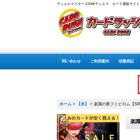
デュエルマスターズ/DM/デュエマ カード通販サイト
問い合わせ
ご利用案内
状態表記
ホーム
>
【水】
>
楽識の夜フミビロム【SR】{
楽識