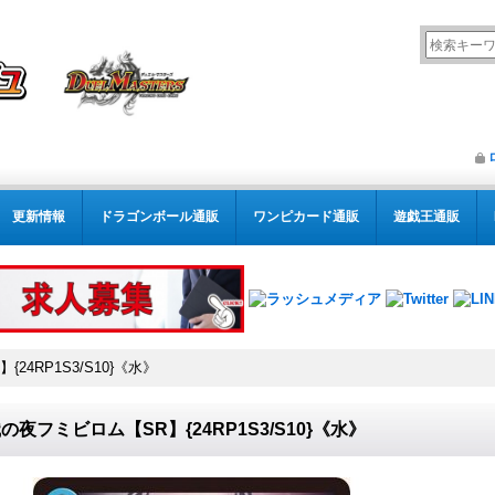
更新情報
ドラゴンボール通販
ワンピカード通販
遊戯王通販
24RP1S3/S10}《水》
の夜フミビロム【SR】{24RP1S3/S10}《水》