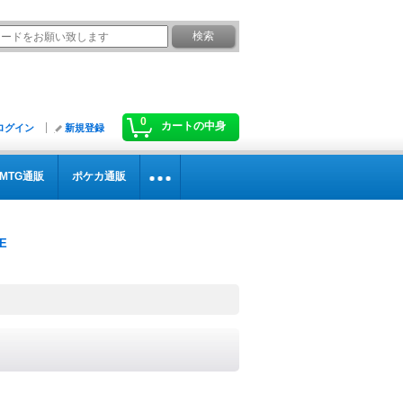
0
カートの中身
ログイン
新規登録
MTG通販
ポケカ通販