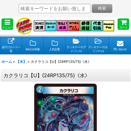
検索
メニュー
カート
値下げカード一
デッキテーマ(ア
デッキテーマ(オ
SALE＆特価
人気定番
問い合わせ
覧
ドバンス)
リジナル)
ホーム
>
【水】
>
カクラリコ【U】{24RP135/75}《水》
カクラリコ【U】{24RP135/75}《水》