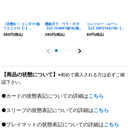
〔状態A-〕コンダマ/魂
獲銀月ラ・ウラ・ギガ
トレジャー・ルーン
フエミドロ【-】
【U】{24RP1秘18/秘
【U】{RP2144/76}《自
{P100/Y17}《自然》
22}《光》
然》
380
円
(税込)
280
円
(税込)
80
円
(税込)
【商品の状態について】
※初めて購入される方は必ずご確
認下さい。
●カードの状態表記についての詳細は
こちら
●スリーブの状態表記についての詳細は
こちら
●プレイマットの状態表記についての詳細は
こちら