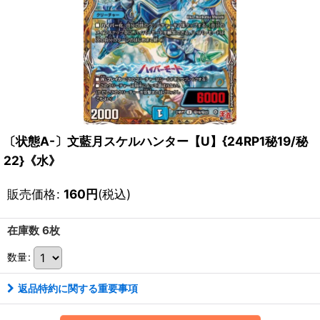
〔状態A-〕文藍月スケルハンター【U】{24RP1秘19/秘
22}《水》
販売価格
:
160
円
(税込)
在庫数 6枚
数量
:
返品特約に関する重要事項