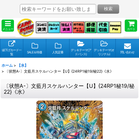
検索
メニュー
カート
値下げカード一
デッキテーマ(ア
デッキテーマ(オ
SALE＆特価
人気定番
問い合わせ
覧
ドバンス)
リジナル)
ホーム
>
【水】
>
〔状態A-〕文藍月スケルハンター【U】{24RP1秘19/秘22}《水》
〔状態A-〕文藍月スケルハンター【U】{24RP1秘19/秘
22}《水》