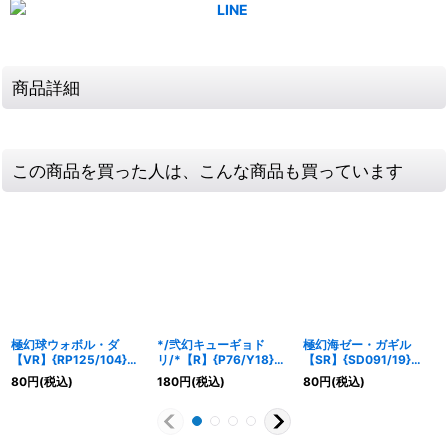
商品詳細
この商品を買った人は、こんな商品も買っています
極幻球ウォボル・ダ
*/弐幻キューギョド
極幻海ゼー・ガギル
【VR】{RP125/104}
リ/*【R】{P76/Y18}
【SR】{SD091/19}
《水》
《水》
《水》
80
円
(税込)
180
円
(税込)
80
円
(税込)