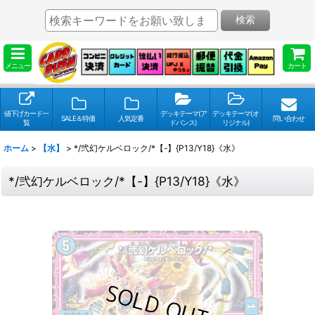
検索
メニュー
カート
値下げカード一
デッキテーマ(ア
デッキテーマ(オ
SALE＆特価
人気定番
問い合わせ
覧
ドバンス)
リジナル)
ホーム
>
【水】
>
*/弐幻ケルベロック/*【-】{P13/Y18}《水》
*/弐幻ケルベロック/*【-】{P13/Y18}《水》