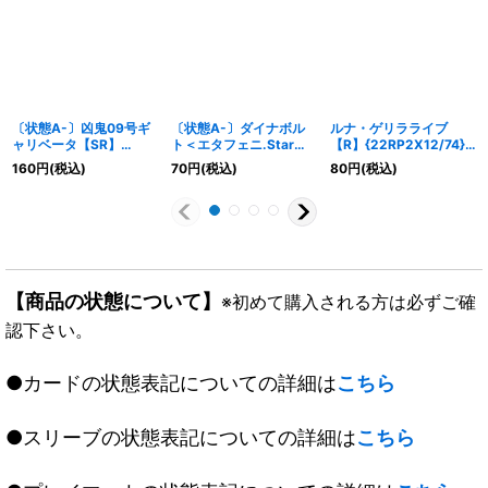
〔状態A-〕凶鬼09号ギ
〔状態A-〕ダイナボル
ルナ・ゲリラライブ
ャリベータ【SR】
ト＜エタフェニ.Star＞
【R】{22RP2X12/74}
{RP03S5/S9}《闇》
【SR】{RP17S4/S11}
《水》
160
円
(税込)
70
円
(税込)
80
円
(税込)
《火》
【商品の状態について】
※初めて購入される方は必ずご確
認下さい。
●カードの状態表記についての詳細は
こちら
●スリーブの状態表記についての詳細は
こちら