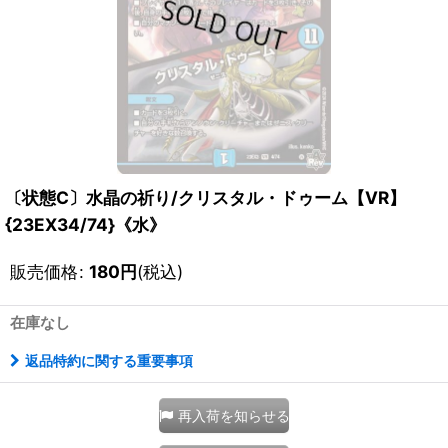
〔状態C〕水晶の祈り/クリスタル・ドゥーム【VR】
{23EX34/74}《水》
販売価格
:
180
円
(税込)
在庫なし
返品特約に関する重要事項
再入荷を知らせる