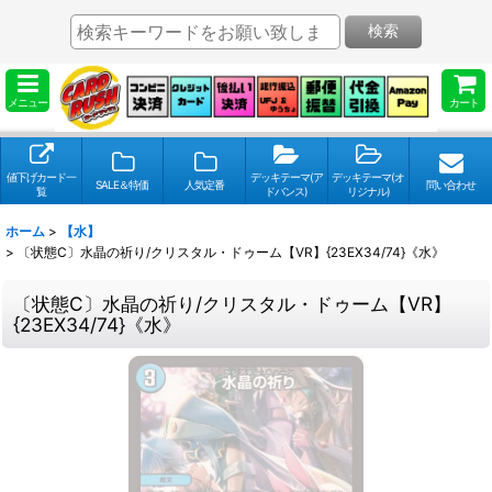
検索
メニュー
カート
値下げカード一
デッキテーマ(ア
デッキテーマ(オ
SALE＆特価
人気定番
問い合わせ
覧
ドバンス)
リジナル)
ホーム
>
【水】
>
〔状態C〕水晶の祈り/クリスタル・ドゥーム【VR】{23EX34/74}《水》
〔状態C〕水晶の祈り/クリスタル・ドゥーム【VR】
{23EX34/74}《水》