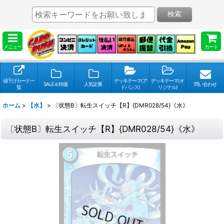
検索
メニュー
カート
値下げカード一
デッキテーマ(ア
デッキテーマ(オ
SALE＆特価
人気定番
問い合わせ
覧
ドバンス)
リジナル)
ホーム
>
【水】
>
〔状態B〕転生スイッチ【R】{DMR028/54}《水》
〔状態B〕転生スイッチ【R】{DMR028/54}《水》