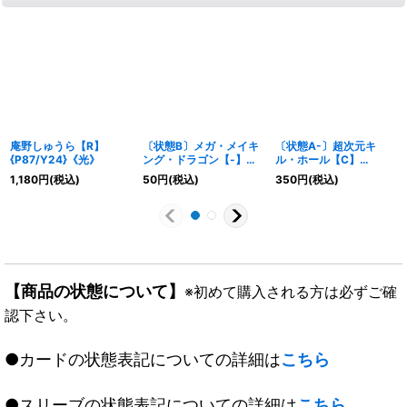
庵野しゅうら【R】
〔状態B〕メガ・メイキ
〔状態A-〕超次元キ
{P87/Y24}《光》
ング・ドラゴン【-】
ル・ホール【C】
{DMX22-b31/???}
{DMX0342/42}《火》
1,180
円
(税込)
50
円
(税込)
350
円
(税込)
《火》
【商品の状態について】
※初めて購入される方は必ずご確
認下さい。
●カードの状態表記についての詳細は
こちら
●スリーブの状態表記についての詳細は
こちら