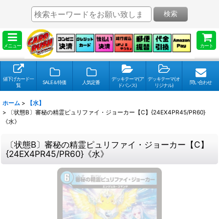
検索
メニュー
カート
値下げカード一
デッキテーマ(ア
デッキテーマ(オ
SALE＆特価
人気定番
問い合わせ
覧
ドバンス)
リジナル)
ホーム
>
【水】
>
〔状態B〕審秘の精霊ピュリファイ・ジョーカー【C】{24EX4PR45/PR60}
《水》
〔状態B〕審秘の精霊ピュリファイ・ジョーカー【C】
{24EX4PR45/PR60}《水》