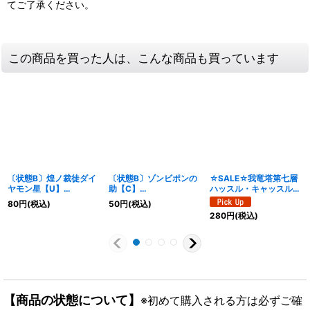
てご了承ください。
この商品を買った人は、こんな商品も買っています
〔状態B〕煌ノ裁徒ダイ
〔状態B〕ゾンビポンの
☆SALE☆我竜塔第七層
ヤモン星【U】
助【C】
ハッスル・キャッスル
{24EX4PR23/PR60}
{23EX290/112}《無》
【U】{26RP147/77}
80
円
(税込)
50
円
(税込)
《光》
《自然》
280
円
(税込)
【商品の状態について】
※初めて購入される方は必ずご確