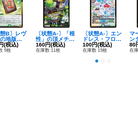
態B〕レヴ
〔状態A-〕「根
〔状態A-〕エン
マ
の地版
性」の頂メチャ
ドレス・フロー
ン
{RP2225/
円
(税込)
デ塊ゾウ/「大親
160円
(税込)
ズン・カーニバ
100円
(税込)
【U
80
}《自然》
分、ここにあ
ル【VR】{24BD
2/
 9枚
在庫数 11枚
在庫数 19枚
在庫
り！」【VR】{2
519/60}《多》
6SD1L10/12}
《自然》