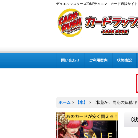
デュエルマスターズ/DM/デュエマ カード通販サイト
問い合わせ
ご利用案内
状態表記
ホーム
>
【水】
>
〔状態A-〕同期の妖精/ド浮
〔状