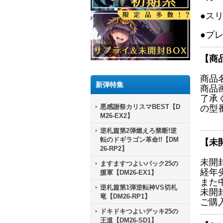
●ス
●プ
【商
商品
新弾特集
商品
了承
悪感謝祭カリスマBEST【D
の型
M26-EX2】
逆札篇第2弾燃えろ禁断!逆
転のドギラゴン革命!!【DM
【未
26-RP2】
未開
ますますつよいパック25の
経年
援軍【DM26-EX1】
また
逆札篇第1弾逆転神VS切札
未開
竜【DM26-RP1】
ご購
ドキドキつよいデッキ25の
王道【DM26-SD1】