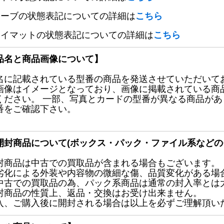
リーブの状態表記についての詳細は
こちら
レイマットの状態表記についての詳細は
こちら
品名と商品画像について】
名に記載されている型番の商品を発送させていただいて
画像はイメージとなっており、画像に掲載されている商
ください。 一部、写真とカードの型番が異なる商品が
番をご確認下さい。
開封商品について(ボックス・パック・ファイル系などの
封商品は中古での買取品が含まれる場合もございます。
劣化による外装や内容物の微細な傷、品質変化がある場
中古での買取品の為、パック系商品は通常の封入率とは
封商品の性質上、返品・交換はお受け出来ません。
入、ご購入後に開封される場合は以上を必ずご理解頂い