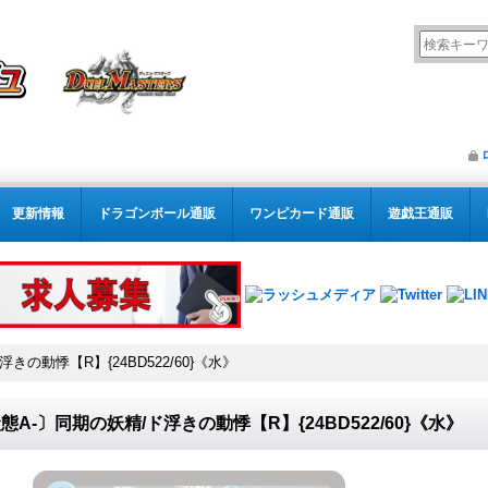
更新情報
ドラゴンボール通販
ワンピカード通販
遊戯王通販
きの動悸【R】{24BD522/60}《水》
態A-〕同期の妖精/ド浮きの動悸【R】{24BD522/60}《水》