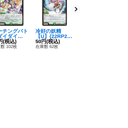
ーチングバト
冷好の妖精
〔状態B〕神羅
〔
ダイダイ
【U】{22RP24
ダークネス・ロ
王
】{24BD54
円
(税込)
5/74}《自然》
50円
(税込)
マノフ【R】{D
380円
(税込)
ン
1
60}《自然》
M3512/55/Y8}
1
数 102枚
在庫数 62枚
在庫数 31枚
在
《闇》