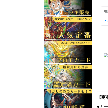
在
【商
●カ