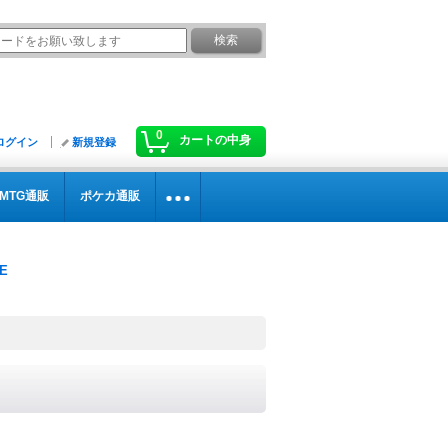
0
カートの中身
ログイン
新規登録
MTG通販
ポケカ通販