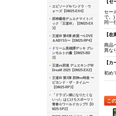
【セ
エピソード4パンドラ・ウ
ォーズ【DM25-EX4】
セー
で。)
邪神爆発デュエナマイトパ
同一
ック「王道W」【DM25-EX
3】
【在
王道W 第4弾 終淵 〜LOVE
＆ABYSS〜【DM25-RP4】
商品
ドリーム英雄譚デッキ グレ
異な
ンモルトの書【DM25-BD
3】
【カ
王道vs邪道 デュエキングW
DreaM 2025【DM25-EX2】
初め
王道W 第3弾 邪神vs時皇 〜
ビヨンド・ザ・タイム〜
【DM25-RP3】
「ドラゴン娘になりたくな
いっ!」はじけろスポーツ！
こ
青春☆ワールドカップ!!【D
M25-SP2】