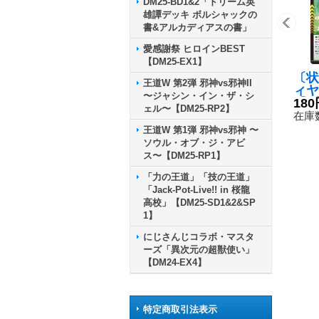
DM25-BD1&2「ドリーム英
雄譚デッキ ボルシャックの
書&アルカディアスの書」
愛感謝祭 ヒロインBEST
【DM25-EX1】
〔状
王道W 第2弾 邪神vs邪神II
ィヤ
〜ジャシン・イン・ザ・シ
【R】
180
ェル〜【DM25-RP2】
76
在庫数
王道W 第1弾 邪神vs邪神 〜
ソウル・オブ・ジ・アビ
ス〜【DM25-RP1】
「力の王道」「技の王道」
「Jack-Pot-Live!! in 桜龍
高校」【DM25-SD1&2&SP
1】
にじさんじコラボ・マスタ
ーズ「異次元の超獣使い」
【DM24-EX4】
特定商取引法表示