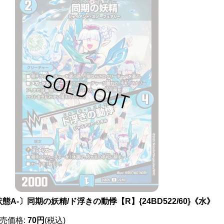
態A-〕同期の妖精/ド浮きの動悸【R】{24BD522/60}《水》
売価格
:
70円
(税込)