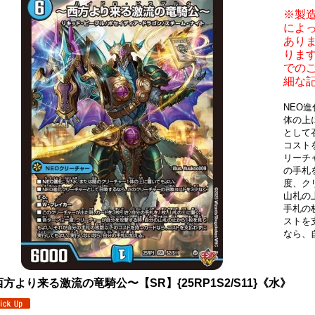
※製
によ
あり
りま
での
細な
NEO
体の上
として
コスト
リーチ
の手札
度、ク
山札の
手札の
ストを
なら、
方より来る激流の竜騎公〜【SR】{25RP1S2/S11}《水》