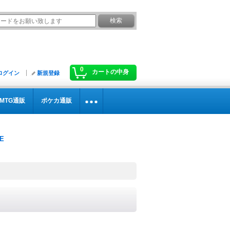
0
カートの中身
ログイン
新規登録
MTG通販
ポケカ通販