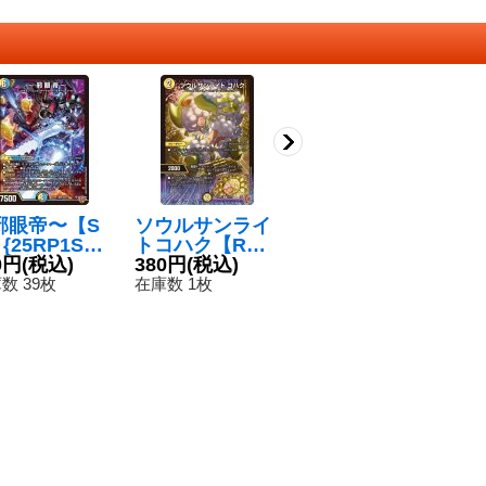
邪眼帝〜【S
ソウルサンライ
〜歴史ある王騎
洗
{25RP1S6/S
トコハク【R】
士〜【VR】{25
【
}《多》
0円
(税込)
{25RP213/77}
380円
(税込)
RP14/77}《水》
220円
(税込)
4
1
《光》
数 39枚
在庫数 1枚
在庫数 31枚
在