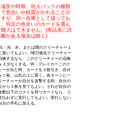
造場所や時期、封入パックの種類
って色合いや紙質がかわることが
ますが、同一在庫として扱ってお
す。特定の色合いのカードを選ん
ご購入はできません。(商品名に詳
記載がある場合は除く)
進化：光、水、または闇のクリーチャー１
に置いてもよい。NEO進化クリーチャー
召喚するなら、このクリーチャーの召喚
を３少なくする。W・ブレイカーこのク
ャーが出た時、カードを３枚引き、自分
を１枚、山札の上に置く。各ターンに一
リーチャーが自分を攻撃する時、自分の
上から１枚を見てもよい。それが自分の
枚数以下のコストを持つカードなら、コ
支払わずに実行してもよい。実行しない
自分の手札に加える。