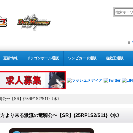
更新情報
ドラゴンボール通販
ワンピカード通販
遊戯王通販
【SR】{25RP1S2/S11}《水》
方より来る激流の竜騎公〜【SR】{25RP1S2/S11}《水》