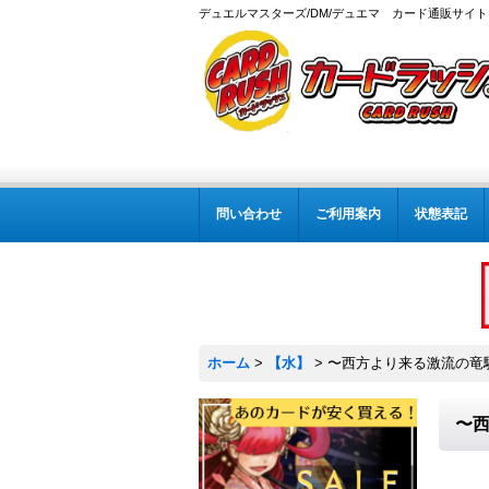
デュエルマスターズ/DM/デュエマ カード通販サイト
問い合わせ
ご利用案内
状態表記
ホーム
>
【水】
>
〜西方より来る激流の竜騎公〜
〜西