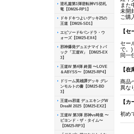
逆札篇第1弾逆転神VS切札
また
竜【DM26-RP1】
未開
ご購
ドキドキつよいデッキ25の
王道【DM26-SD1】
【セ
エピソード4パンドラ・ウ
ォーズ【DM25-EX4】
セー
邪神爆発デュエナマイトパ
で。)
ック「王道W」【DM25-EX
同一
3】
王道W 第4弾 終淵 〜LOVE
【在
＆ABYSS〜【DM25-RP4】
ドリーム英雄譚デッキ グレ
商品
ンモルトの書【DM25-BD
異な
3】
王道vs邪道 デュエキングW
【カ
DreaM 2025【DM25-EX2】
初め
王道W 第3弾 邪神vs時皇 〜
ビヨンド・ザ・タイム〜
【DM25-RP3】