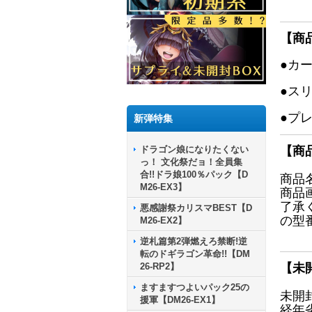
【商
●カ
●ス
●プ
新弾特集
ドラゴン娘になりたくない
【商
っ！ 文化祭だョ！全員集
合!!ドラ娘100％パック【D
商品
M26-EX3】
商品
了承
悪感謝祭カリスマBEST【D
の型
M26-EX2】
逆札篇第2弾燃えろ禁断!逆
転のドギラゴン革命!!【DM
26-RP2】
【未
ますますつよいパック25の
未開
援軍【DM26-EX1】
経年