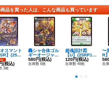
の商品を買った人は、こんな商品も買っています
オスマント
轟シャ合体ゴル
超魂設計図
〜
SR】{25RP
ギーオージャー
【U】{25RP14
R】
/S11}《光》
【SR】{25RP2
580円
(税込)
7/77}《自然》
120円
(税込)
11
58
円
(税込)
S7/S11}《多》
在庫数 6枚
在庫数 48枚
在庫
 3枚