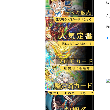
販
在
数