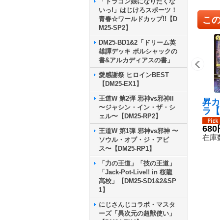
「ドラゴン娘になりたくな
いっ!」はじけろスポーツ！
こ
青春☆ワールドカップ!!【D
M25-SP2】
DM25-BD1&2「ドリーム英
雄譚デッキ ボルシャックの
書&アルカディアスの書」
愛感謝祭 ヒロインBEST
【DM25-EX1】
王道W 第2弾 邪神vs邪神II
昇カ
〜ジャシン・イン・ザ・シ
ラ【
ェル〜【DM25-RP2】
1S1
680
王道W 第1弾 邪神vs邪神 〜
在庫数
ソウル・オブ・ジ・アビ
ス〜【DM25-RP1】
「力の王道」「技の王道」
「Jack-Pot-Live!! in 桜龍
高校」【DM25-SD1&2&SP
1】
にじさんじコラボ・マスタ
ーズ「異次元の超獣使い」