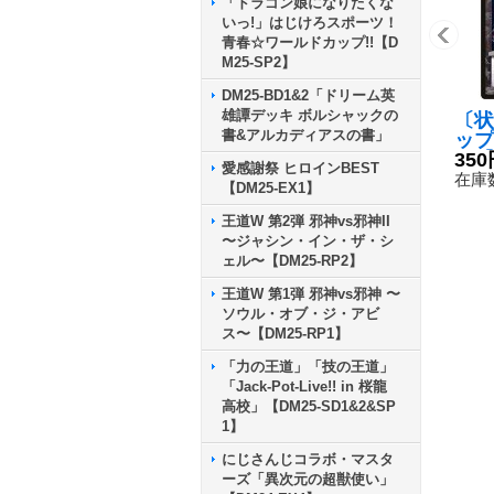
「ドラゴン娘になりたくな
いっ!」はじけろスポーツ！
青春☆ワールドカップ!!【D
M25-SP2】
DM25-BD1&2「ドリーム英
雄譚デッキ ボルシャックの
〔状
書&アルカディアスの書」
ップ
ン【
350
愛感謝祭 ヒロインBEST
89/
在庫数
【DM25-EX1】
王道W 第2弾 邪神vs邪神II
〜ジャシン・イン・ザ・シ
ェル〜【DM25-RP2】
王道W 第1弾 邪神vs邪神 〜
ソウル・オブ・ジ・アビ
ス〜【DM25-RP1】
「力の王道」「技の王道」
「Jack-Pot-Live!! in 桜龍
高校」【DM25-SD1&2&SP
1】
にじさんじコラボ・マスタ
ーズ「異次元の超獣使い」