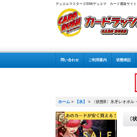
デュエルマスターズ/DM/デュエマ カード通販サイト
問い合わせ
ご利用案内
状態表記
ホーム
>
【水】
>
〔状態B〕氷牙レオポル・デ
〔状