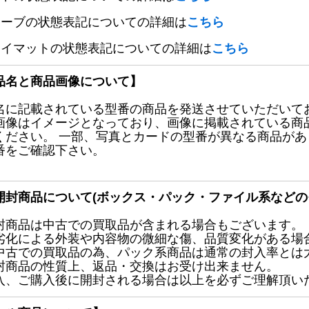
リーブの状態表記についての詳細は
こちら
レイマットの状態表記についての詳細は
こちら
品名と商品画像について】
名に記載されている型番の商品を発送させていただいて
画像はイメージとなっており、画像に掲載されている商
ください。 一部、写真とカードの型番が異なる商品が
番をご確認下さい。
開封商品について(ボックス・パック・ファイル系などの
封商品は中古での買取品が含まれる場合もございます。
劣化による外装や内容物の微細な傷、品質変化がある場
中古での買取品の為、パック系商品は通常の封入率とは
封商品の性質上、返品・交換はお受け出来ません。
入、ご購入後に開封される場合は以上を必ずご理解頂い