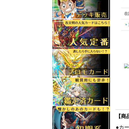
在
【商
●カ