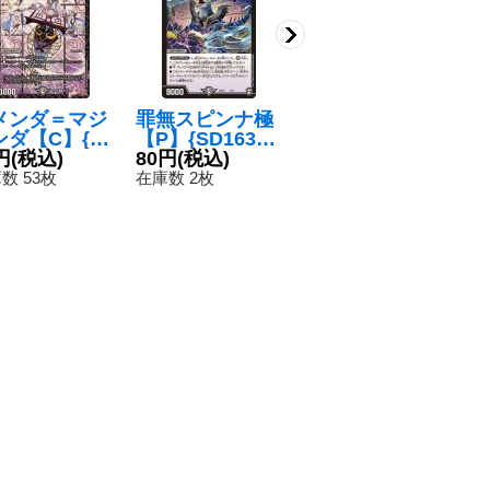
メンダ＝マジ
罪無スピンナ極
〔状態A-〕時空
〔
ンダ【C】{24
【P】{SD163/1
のスター・G・
2
466/76}
円
(税込)
4}《闇》
80円
(税込)
ホーガン/イチバ
880円
(税込)
ロ
3
闇》
ンの覚醒者オー
R2
数 53枚
在庫数 2枚
在庫数 1枚
在
シャン・G・ホ
《
ーガン【R】{P9
9b/Y9/P99a/Y9}
《超次元》