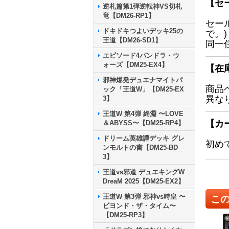
【セ
逆札篇第1弾逆転神VS切札
竜【DM26-RP1】
セー
ドキドキつよいデッキ25の
で。)
王道【DM26-SD1】
同一
エピソード4パンドラ・ウ
ォーズ【DM25-EX4】
【在
邪神爆発デュエナマイトパ
商品
ック「王道W」【DM25-EX
異な
3】
王道W 第4弾 終淵 〜LOVE
【カ
＆ABYSS〜【DM25-RP4】
ドリーム英雄譚デッキ グレ
初め
ンモルトの書【DM25-BD
3】
王道vs邪道 デュエキングW
DreaM 2025【DM25-EX2】
王道W 第3弾 邪神vs時皇 〜
こ
ビヨンド・ザ・タイム〜
【DM25-RP3】