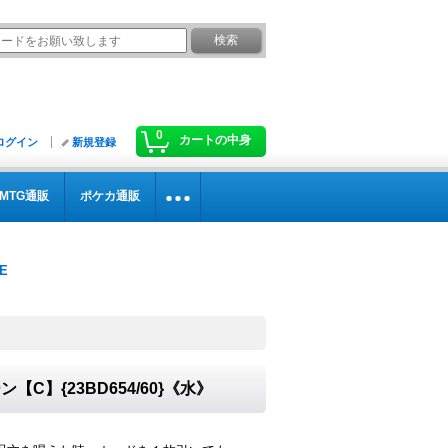
0
カートの中身
ログイン
新規登録
MTG通販
ポケカ通販
】{23BD654/60}《水》