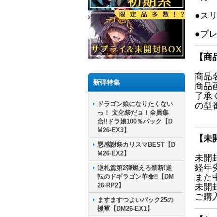
●ス
●プ
【商
商品
新弾特集
商品
了承
ドラゴン娘になりたくない
の型
っ！ 文化祭だョ！全員集
合!!ドラ娘100％パック【D
M26-EX3】
【未
悪感謝祭カリスマBEST【D
M26-EX2】
未開
経年
逆札篇第2弾燃えろ禁断!逆
また
転のドギラゴン革命!!【DM
26-RP2】
未開
ご購
ますますつよいパック25の
援軍【DM26-EX1】