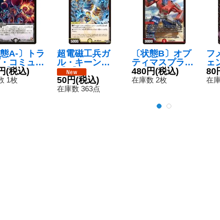
態A-〕トラ
超電磁工兵ガ
〔状態B〕オプ
フ
・コミュー
ル・キーン
ティマスプライ
ェ
R】{DMX0
円
(税込)
【U】{26RP12
ム/罰怒ブランド
480円
(税込)
RP
80
37}《闇》
8/77}《光》
50円
(税込)
【MAS】{ART1
《
 1枚
在庫数 2枚
在庫
01/6}《火》
在庫数 363点