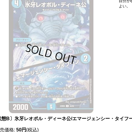
自分が
よい。
状態B〕氷牙レオポル・ディーネ公/エマージェンシー・タイフーン【C
売価格
:
50円
(税込)