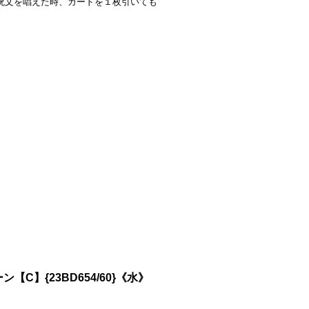
呪文を唱えた時、カードを１枚引いても
】{23BD654/60}《水》