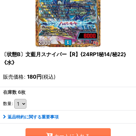
〔状態B〕文藍月スナイパー【R】{24RP1秘14/秘22}
《水》
販売価格
:
180
円
(税込)
在庫数 6枚
数量
:
返品特約に関する重要事項
カートに入れる