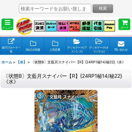
検索
メニュー
カート
値下げカード一
デッキテーマ(ア
デッキテーマ(オ
SALE＆特価
人気定番
問い合わせ
覧
ドバンス)
リジナル)
ホーム
>
【水】
>
〔状態B〕文藍月スナイパー【R】{24RP1秘14/秘22}《水》
〔状態B〕文藍月スナイパー【R】{24RP1秘14/秘22}
《水》