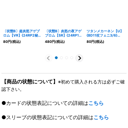
〔状態B〕超炎怒アゲブ
〔状態B〕炎怒の夜アゲ
ツタンメカーネン【U】
ロム【VR】{24RP2秘
ブロム【SR】{24RP1秘
{BD11杖フェニ3/6}
11/秘21}《多》
6/秘22}《火》
《GR》
80
円
(税込)
480
円
(税込)
80
円
(税込)
【商品の状態について】
※初めて購入される方は必ずご確
認下さい。
●カードの状態表記についての詳細は
こちら
●スリーブの状態表記についての詳細は
こちら