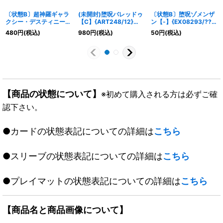
〔状態B〕超神羅ギャラ
(未開封)堕呪バレッドゥ
〔状態B〕堕呪ゾメンザ
クシー・デスティニー
【C】{ART248/12}
ン【-】{EX08293/???}
【VR】
《水》
《水》
480
円
(税込)
980
円
(税込)
50
円
(税込)
{DM355/55/Y8}《自
然》
【商品の状態について】
※初めて購入される方は必ずご確
認下さい。
●カードの状態表記についての詳細は
こちら
●スリーブの状態表記についての詳細は
こちら
●プレイマットの状態表記についての詳細は
こちら
【商品名と商品画像について】