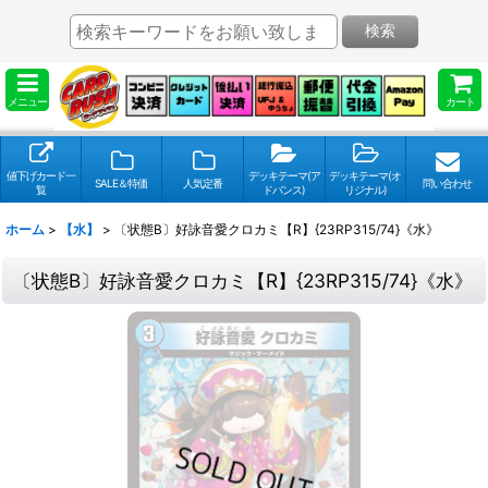
検索
メニュー
カート
値下げカード一
デッキテーマ(ア
デッキテーマ(オ
SALE＆特価
人気定番
問い合わせ
覧
ドバンス)
リジナル)
ホーム
>
【水】
>
〔状態B〕好詠音愛クロカミ【R】{23RP315/74}《水》
〔状態B〕好詠音愛クロカミ【R】{23RP315/74}《水》