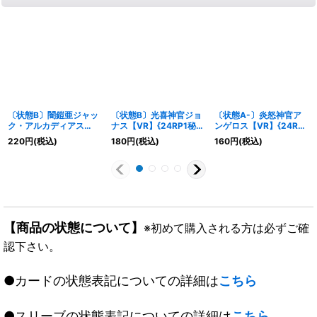
〔状態B〕闇鎧亜ジャッ
〔状態B〕光喜神官ジョ
〔状態A-〕炎怒神官ア
ク・アルカディアス
ナス【VR】{24RP1秘8/
ンゲロス【VR】{24RP1
【-】{P69/Y19}《多》
秘22}《多》
秘9/秘22}《多》
220
円
(税込)
180
円
(税込)
160
円
(税込)
【商品の状態について】
※初めて購入される方は必ずご確
認下さい。
●カードの状態表記についての詳細は
こちら
●スリーブの状態表記についての詳細は
こちら