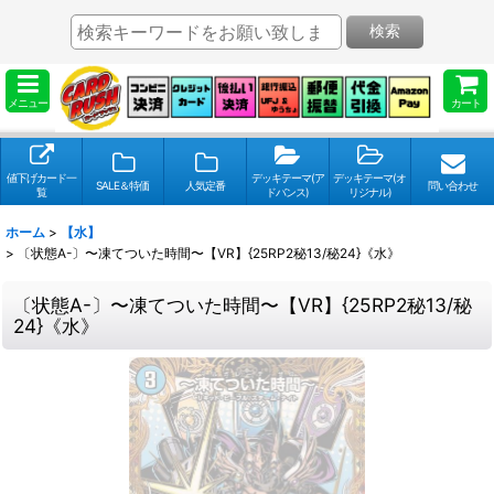
検索
メニュー
カート
値下げカード一
デッキテーマ(ア
デッキテーマ(オ
SALE＆特価
人気定番
問い合わせ
覧
ドバンス)
リジナル)
ホーム
>
【水】
>
〔状態A-〕〜凍てついた時間〜【VR】{25RP2秘13/秘24}《水》
〔状態A-〕〜凍てついた時間〜【VR】{25RP2秘13/秘
24}《水》