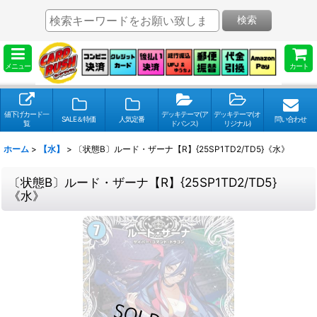
検索
メニュー
カート
値下げカード一
デッキテーマ(ア
デッキテーマ(オ
SALE＆特価
人気定番
問い合わせ
覧
ドバンス)
リジナル)
ホーム
>
【水】
>
〔状態B〕ルード・ザーナ【R】{25SP1TD2/TD5}《水》
〔状態B〕ルード・ザーナ【R】{25SP1TD2/TD5}
《水》