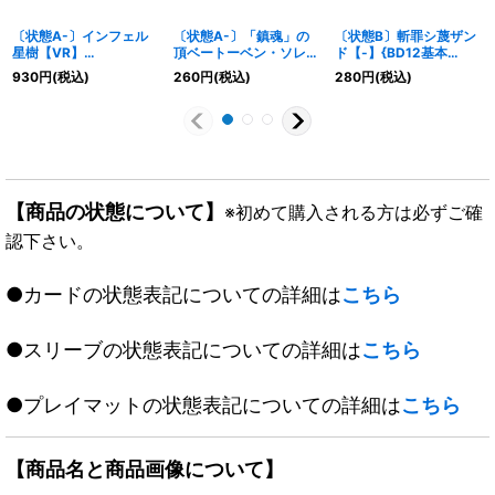
〔状態A-〕インフェル
〔状態A-〕「鎮魂」の
〔状態B〕斬罪シ蔑ザン
星樹【VR】
頂ベートーベン・ソレム
ド【-】{BD12基本
{ART235/5}《自然》
ニス【SR】
Z6/16}《闇》
930
円
(税込)
260
円
(税込)
280
円
(税込)
{26RP2STD5}《多》
【商品の状態について】
※初めて購入される方は必ずご確
認下さい。
●カードの状態表記についての詳細は
こちら
●スリーブの状態表記についての詳細は
こちら
●プレイマットの状態表記についての詳細は
こちら
【商品名と商品画像について】