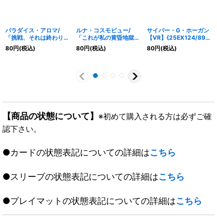
パラダイス・アロマ/
ルナ・コスモビュー/
サイバー・G・ホーガン
「挑戦、それは終わりな
「これが私の黄昏地獄拳
【VR】{25EX124/89}
きスパイラル！」【C】
よ！」【R】
《水》
80
円
(税込)
80
円
(税込)
80
円
(税込)
{25EX177/89}《水》
{25EX140/89}《水》
【商品の状態について】
※初めて購入される方は必ずご確
認下さい。
●カードの状態表記についての詳細は
こちら
●スリーブの状態表記についての詳細は
こちら
●プレイマットの状態表記についての詳細は
こちら