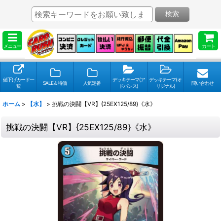
検索
メニュー
カート
値下げカード一
デッキテーマ(ア
デッキテーマ(オ
SALE＆特価
人気定番
問い合わせ
覧
ドバンス)
リジナル)
ホーム
>
【水】
>
挑戦の決闘【VR】{25EX125/89}《水》
挑戦の決闘【VR】{25EX125/89}《水》