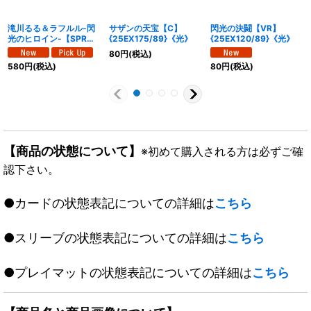
滝川るる＆ラフルル-閃
サザンの天宝【C】
閃光の決闘【VR】
光のヒロイン-【SPR】
{25EX175/89}《光》
{25EX120/89}《光》
{25EX1SPR1/SPR5}
80
円
(税込)
《光》
580
円
(税込)
80
円
(税込)
【商品の状態について】
※初めて購入される方は必ずご確
認下さい。
●カードの状態表記についての詳細は
こちら
●スリーブの状態表記についての詳細は
こちら
●プレイマットの状態表記についての詳細は
こちら