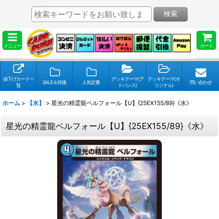
検索
メニュー
カート
値下げカード一
デッキテーマ(ア
デッキテーマ(オ
SALE＆特価
人気定番
問い合わせ
覧
ドバンス)
リジナル)
ホーム
>
【水】
>
星光の精霊龍ベルフォール【U】{25EX155/89}《水》
星光の精霊龍ベルフォール【U】{25EX155/89}《水》