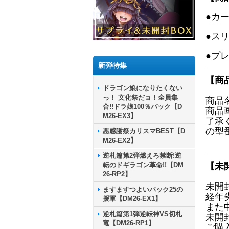
●カ
●ス
●プ
新弾特集
【商
ドラゴン娘になりたくない
っ！ 文化祭だョ！全員集
商品
合!!ドラ娘100％パック【D
商品
M26-EX3】
了承
の型
悪感謝祭カリスマBEST【D
M26-EX2】
逆札篇第2弾燃えろ禁断!逆
転のドギラゴン革命!!【DM
【未
26-RP2】
未開
ますますつよいパック25の
経年
援軍【DM26-EX1】
また
逆札篇第1弾逆転神VS切札
未開
竜【DM26-RP1】
ご購