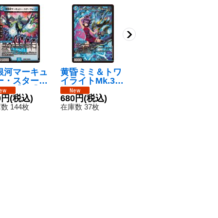
銀河マーキュ
黄昏ミミ＆トワ
パラダイス・ア
パ
ー・スターフ
イライトMk.3-
ロマ/「挑戦、そ
{2
ージ【VR】{2
挑戦のヒロイン-
れは終わりなき
80円
(税込)
《
8
X123/89}
0円
(税込)
【SPR】{25EX
680円
(税込)
スパイラル！」
在庫数 210枚
在
水》
1SPR2/SPR5}
【C】{25EX17
数 144枚
在庫数 37枚
《水》
7/89}《水》