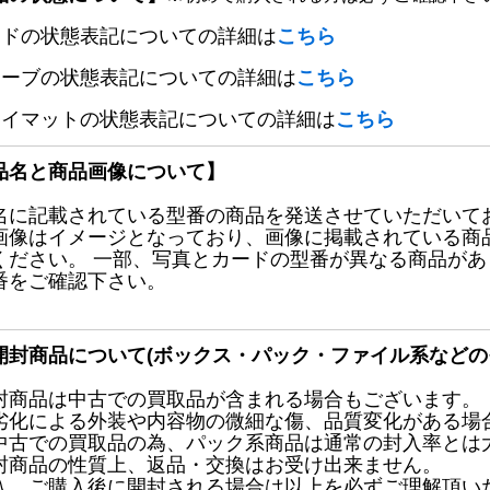
ードの状態表記についての詳細は
こちら
リーブの状態表記についての詳細は
こちら
レイマットの状態表記についての詳細は
こちら
品名と商品画像について】
名に記載されている型番の商品を発送させていただいて
画像はイメージとなっており、画像に掲載されている商
ください。 一部、写真とカードの型番が異なる商品が
番をご確認下さい。
開封商品について(ボックス・パック・ファイル系などの
封商品は中古での買取品が含まれる場合もございます。
劣化による外装や内容物の微細な傷、品質変化がある場
中古での買取品の為、パック系商品は通常の封入率とは
封商品の性質上、返品・交換はお受け出来ません。
入、ご購入後に開封される場合は以上を必ずご理解頂い