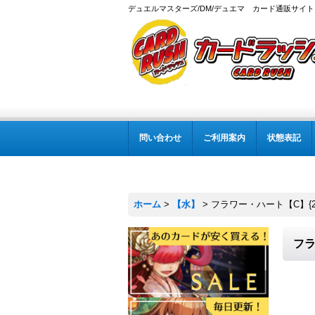
デュエルマスターズ/DM/デュエマ カード通販サイト
問い合わせ
ご利用案内
状態表記
ホーム
>
【水】
>
フラワー・ハート【C】{25
フラ