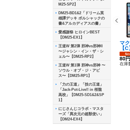
M25-SP2】
DM25-BD1&2「ドリーム英
雄譚デッキ ボルシャックの
書&アルカディアスの書」
愛感謝祭 ヒロインBEST
【DM25-EX1】
マク
王道W 第2弾 邪神vs邪神II
【C】
〜ジャシン・イン・ザ・シ
8/8
ェル〜【DM25-RP2】
80
在庫数
王道W 第1弾 邪神vs邪神 〜
ソウル・オブ・ジ・アビ
ス〜【DM25-RP1】
「力の王道」「技の王道」
「Jack-Pot-Live!! in 桜龍
高校」【DM25-SD1&2&SP
1】
にじさんじコラボ・マスタ
ーズ「異次元の超獣使い」
【DM24-EX4】