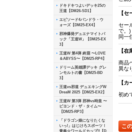
ドキドキつよいデッキ25の
王道【DM26-SD1】
【セ
エピソード4パンドラ・ウ
セー
ォーズ【DM25-EX4】
で。)
邪神爆発デュエナマイトパ
同一
ック「王道W」【DM25-EX
3】
【在
王道W 第4弾 終淵 〜LOVE
＆ABYSS〜【DM25-RP4】
商品
ドリーム英雄譚デッキ グレ
異な
ンモルトの書【DM25-BD
3】
【カ
王道vs邪道 デュエキングW
DreaM 2025【DM25-EX2】
初め
王道W 第3弾 邪神vs時皇 〜
ビヨンド・ザ・タイム〜
【DM25-RP3】
「ドラゴン娘になりたくな
こ
いっ!」はじけろスポーツ！
青春☆ワールドカップ!!【D