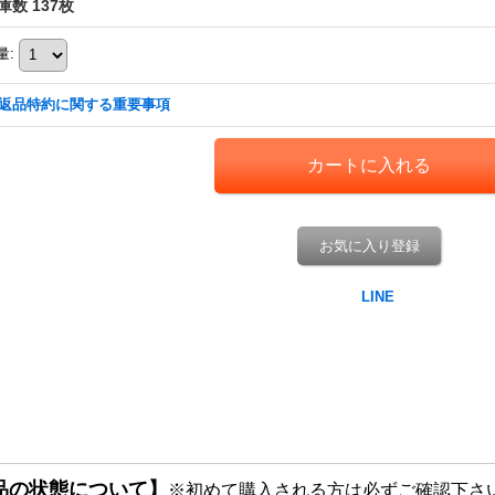
庫数 137枚
量
:
返品特約に関する重要事項
お気に入り登録
品の状態について】
※初めて購入される方は必ずご確認下さ