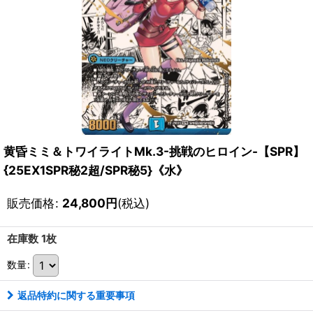
黄昏ミミ＆トワイライトMk.3-挑戦のヒロイン-【SPR】
{25EX1SPR秘2超/SPR秘5}《水》
販売価格
:
24,800
円
(税込)
在庫数 1枚
数量
:
返品特約に関する重要事項