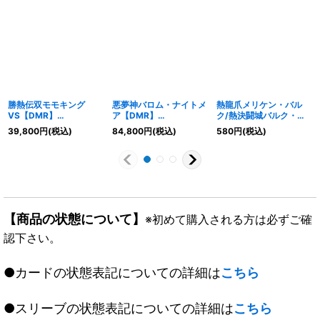
勝熱伝双モモキング
悪夢神バロム・ナイトメ
熱龍爪メリケン・バル
VS【DMR】
ア【DMR】
ク/熱決闘城バルク・ア
{25EX2DM1秘/DM4}
{24EX2DM2秘/DM4}
リーナ/熱血龍バリキ
39,800
円
(税込)
84,800
円
(税込)
580
円
(税込)
《多》
《闇》
レ・メガマッチョ【-】
{DMX1841a/50/41b/5
0/41c/50}《超次元》
【商品の状態について】
※初めて購入される方は必ずご確
認下さい。
●カードの状態表記についての詳細は
こちら
●スリーブの状態表記についての詳細は
こちら