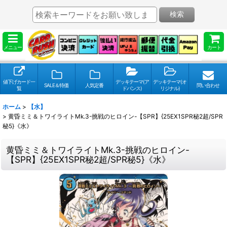
検索
メニュー
カート
値下げカード一
デッキテーマ(ア
デッキテーマ(オ
SALE＆特価
人気定番
問い合わせ
覧
ドバンス)
リジナル)
ホーム
>
【水】
>
黄昏ミミ＆トワイライトMk.3-挑戦のヒロイン-【SPR】{25EX1SPR秘2超/SPR
秘5}《水》
黄昏ミミ＆トワイライトMk.3-挑戦のヒロイン-
【SPR】{25EX1SPR秘2超/SPR秘5}《水》