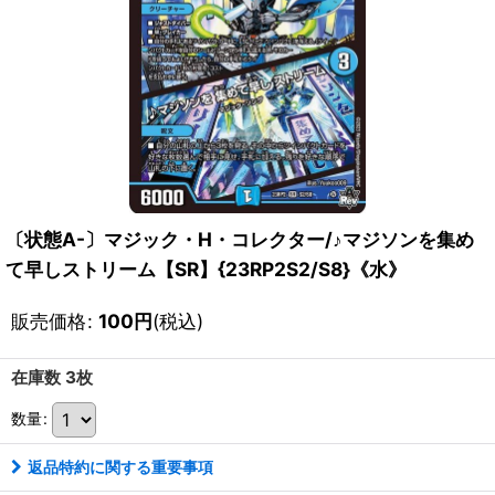
〔状態A-〕マジック・H・コレクター/♪マジソンを集め
て早しストリーム【SR】{23RP2S2/S8}《水》
販売価格
:
100
円
(税込)
在庫数 3枚
数量
:
返品特約に関する重要事項