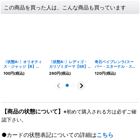
この商品を買った人は、こんな商品も買っています
〔状態A-〕オリオティ
〔状態A-〕レディゴ・
奇石ベイブレンラ/スー
ス・ジャッジ【R】
カリゾミダーマ【SR】
パー・エターナル・スパ
{26SD1E8/14}《光》
{22RP23B/10}《光》
ーク【VR】
100
円
(税込)
260
円
(税込)
120
円
(税込)
{RP083/95}《光》
【商品の状態について】
※初めて購入される方は必ずご確
認下さい。
●カードの状態表記についての詳細は
こちら