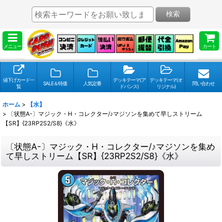
検索
メニュー
カート
値下げカード一
デッキテーマ(ア
デッキテーマ(オ
SALE＆特価
人気定番
問い合わせ
覧
ドバンス)
リジナル)
ホーム
>
【水】
>
〔状態A-〕マジック・H・コレクター/♪マジソンを集めて早しストリーム
【SR】{23RP2S2/S8}《水》
〔状態A-〕マジック・H・コレクター/♪マジソンを集め
て早しストリーム【SR】{23RP2S2/S8}《水》