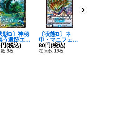
状態B〕神秘
〔状態B〕ネ
〔状態A-〕葉鳴
蒼
集う遺跡エウ
申・マニフェス
妖精ハキリ【V
ゴ
=ブッカ/遺跡
0円
(税込)
ト【VR】{22EX
80円
(税込)
R】{EX188/75}
450円
(税込)
{A
1
神秘目レジル
126/130}《水》
《自然》
《
数 8枚
在庫数 19枚
在庫数 62枚
在
エウル=ブッカ
】{DMR141
55/18a/55}
超次元》