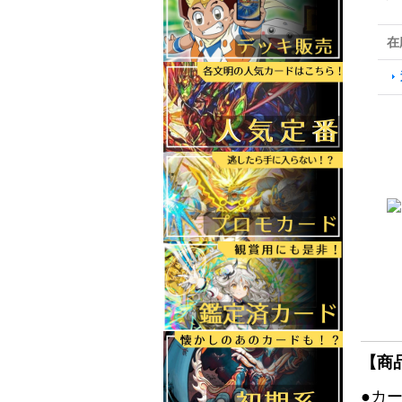
在
【商
●カ