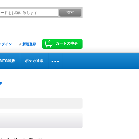
0
カートの中身
ログイン
新規登録
MTG通販
ポケカ通販