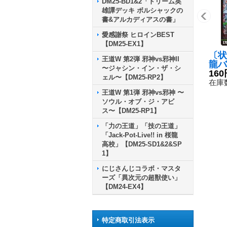
DM25-BD1&2「ドリーム英
雄譚デッキ ボルシャックの
書&アルカディアスの書」
愛感謝祭 ヒロインBEST
【DM25-EX1】
〔状
王道W 第2弾 邪神vs邪神II
龍バ
〜ジャシン・イン・ザ・シ
ース
160
ェル〜【DM25-RP2】
6SD
在庫数
《自
王道W 第1弾 邪神vs邪神 〜
ソウル・オブ・ジ・アビ
ス〜【DM25-RP1】
「力の王道」「技の王道」
「Jack-Pot-Live!! in 桜龍
高校」【DM25-SD1&2&SP
1】
にじさんじコラボ・マスタ
ーズ「異次元の超獣使い」
【DM24-EX4】
特定商取引法表示