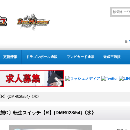
更新情報
ドラゴンボール通販
ワンピカード通販
遊戯王通販
{DMR028/54}《水》
態C〕転生スイッチ【R】{DMR028/54}《水》