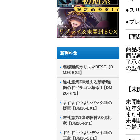
●ス
●プ
【商
商品
新弾特集
商品
了承
悪感謝祭カリスマBEST【D
の型
M26-EX2】
逆札篇第2弾燃えろ禁断!逆
転のドギラゴン革命!!【DM
【未
26-RP2】
未開
ますますつよいパック25の
経年
援軍【DM26-EX1】
また
逆札篇第1弾逆転神VS切札
未開
竜【DM26-RP1】
ご購
ドキドキつよいデッキ25の
王道【DM26-SD1】