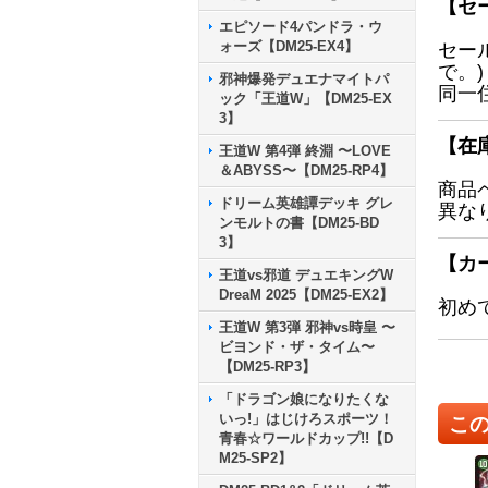
【セ
エピソード4パンドラ・ウ
ォーズ【DM25-EX4】
セー
で。)
邪神爆発デュエナマイトパ
同一
ック「王道W」【DM25-EX
3】
【在
王道W 第4弾 終淵 〜LOVE
＆ABYSS〜【DM25-RP4】
商品
ドリーム英雄譚デッキ グレ
異な
ンモルトの書【DM25-BD
3】
【カ
王道vs邪道 デュエキングW
DreaM 2025【DM25-EX2】
初め
王道W 第3弾 邪神vs時皇 〜
ビヨンド・ザ・タイム〜
【DM25-RP3】
「ドラゴン娘になりたくな
いっ!」はじけろスポーツ！
こ
青春☆ワールドカップ!!【D
M25-SP2】