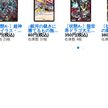
態A-〕超神
♪銀河の裁きに
〔状態A-〕龍世
〔
イラス・カ
勝てるもの無し
界ドラゴ大王
の
ド【SR】{2
円
(税込)
【C】{EX1957/
80円
(税込)
【VIC】{26SD1
350円
(税込)
ル
38
1L6/12}
68}《光》
H3/16}《火》
類
 23枚
在庫数 37枚
在庫数 4枚
在庫
然》
=
【R
8b/
《