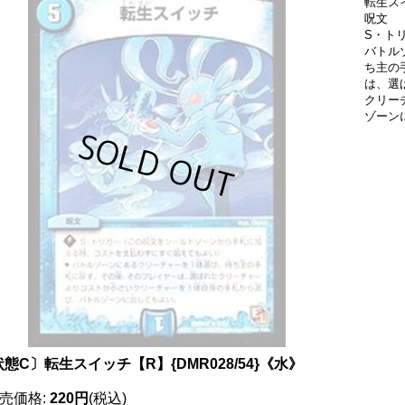
転生スイ
呪文
S・ト
バトル
ち主の
は、選
クリー
ゾーン
態C〕転生スイッチ【R】{DMR028/54}《水》
売価格
:
220円
(税込)