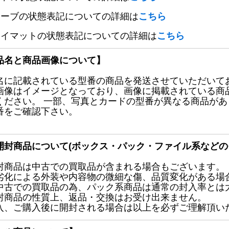
リーブの状態表記についての詳細は
こちら
レイマットの状態表記についての詳細は
こちら
品名と商品画像について】
名に記載されている型番の商品を発送させていただいて
画像はイメージとなっており、画像に掲載されている商
ください。 一部、写真とカードの型番が異なる商品が
番をご確認下さい。
開封商品について(ボックス・パック・ファイル系などの
封商品は中古での買取品が含まれる場合もございます。
劣化による外装や内容物の微細な傷、品質変化がある場
中古での買取品の為、パック系商品は通常の封入率とは
封商品の性質上、返品・交換はお受け出来ません。
入、ご購入後に開封される場合は以上を必ずご理解頂い