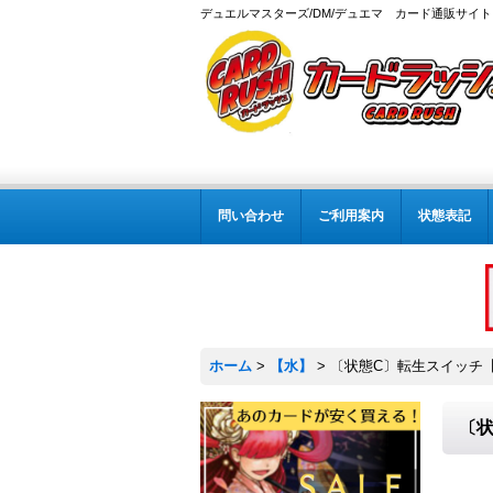
デュエルマスターズ/DM/デュエマ カード通販サイト
問い合わせ
ご利用案内
状態表記
ホーム
>
【水】
>
〔状態C〕転生スイッチ【R】
〔状