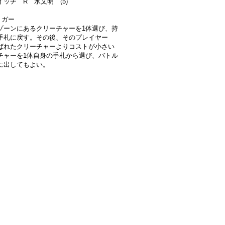
ッチ R 水文明 (5)
リガー
ゾーンにあるクリーチャーを1体選び、持
手札に戻す。その後、そのプレイヤー
ばれたクリーチャーよりコストが小さい
チャーを1体自身の手札から選び、バトル
に出してもよい。