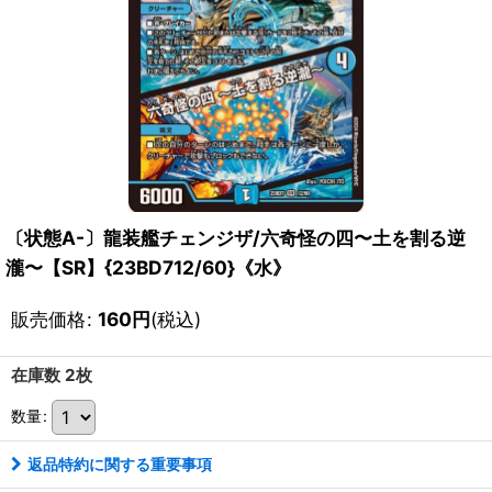
〔状態A-〕龍装艦チェンジザ/六奇怪の四〜土を割る逆
瀧〜【SR】{23BD712/60}《水》
販売価格
:
160
円
(税込)
在庫数 2枚
数量
:
返品特約に関する重要事項