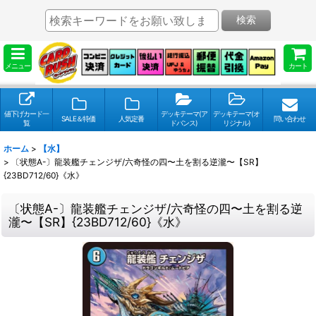
検索
メニュー
カート
値下げカード一
デッキテーマ(ア
デッキテーマ(オ
SALE＆特価
人気定番
問い合わせ
覧
ドバンス)
リジナル)
ホーム
>
【水】
>
〔状態A-〕龍装艦チェンジザ/六奇怪の四〜土を割る逆瀧〜【SR】
{23BD712/60}《水》
〔状態A-〕龍装艦チェンジザ/六奇怪の四〜土を割る逆
瀧〜【SR】{23BD712/60}《水》