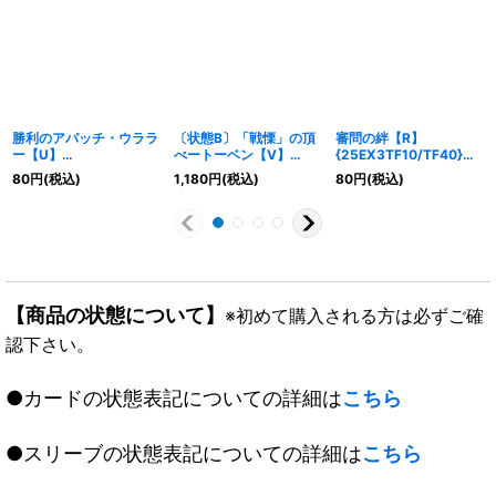
勝利のアパッチ・ウララ
〔状態B〕「戦慄」の頂
審問の絆【R】
ー【U】
べートーベン【V】
{25EX3TF10/TF40}
{25EX4T17/T30}
{DMR07V2/V2}《無》
《多》
80
円
(税込)
1,180
円
(税込)
80
円
(税込)
《多》
【商品の状態について】
※初めて購入される方は必ずご確
認下さい。
●カードの状態表記についての詳細は
こちら
●スリーブの状態表記についての詳細は
こちら