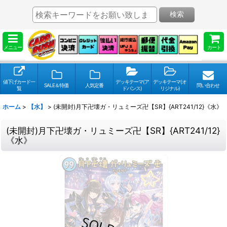
検索
メニュー
カート
値下げカード一
デッキテーマ(ア
デッキテーマ(オ
SALE＆特価
人気定番
問い合わせ
覧
ドバンス)
リジナル)
ホーム
>
【水】
>
(未開封)月下卍壊ガ・リュミーズ卍【SR】{ART241/12}《水》
(未開封)月下卍壊ガ・リュミーズ卍【SR】{ART241/12}
《水》