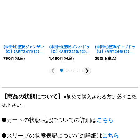
(未開封)堕呪ゾメンザン
(未開封)堕呪ゴンパドゥ
(未開封)堕呪ギャプドゥ
【C】{ART2411/12}
【C】{ART2410/12}
【U】{ART246/12}
《水》
《水》
《水》
780
円
(税込)
1,480
円
(税込)
380
円
(税込)
【商品の状態について】
※初めて購入される方は必ずご確
認下さい。
●カードの状態表記についての詳細は
こちら
●スリーブの状態表記についての詳細は
こちら