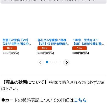
聖霊王の聖典【VR】
邪心タル悪魔神ノ禍魂
〜神帝、完成せり〜
{25RP4秘14/秘24}
【VR】{25RP4超秘8/
【SR】{25RP3秘3/秘
《多》
超秘10}《闇》
24}《水》
580
円
(税込)
280
円
(税込)
680
円
(税込)
【商品の状態について】
※初めて購入される方は必ずご確
認下さい。
●カードの状態表記についての詳細は
こちら