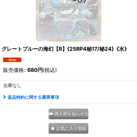
グレートブルーの海幻【R】{25RP4秘17/秘24}《水》
販売価格
:
680
円
(税込)
在庫なし
返品特約に関する重要事項
再入荷を知らせる
お気に入り登録