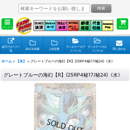
検索
メニュー
カート
値下げカード一
デッキテーマ(ア
デッキテーマ(オ
SALE＆特価
人気定番
問い合わせ
覧
ドバンス)
リジナル)
ホーム
>
【水】
>
グレートブルーの海幻【R】{25RP4秘17/秘24}《水》
グレートブルーの海幻【R】{25RP4秘17/秘24}《水》