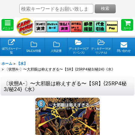
検索
メニュー
カート
値下げカード一
デッキテーマ(ア
デッキテーマ(オ
SALE＆特価
人気定番
問い合わせ
覧
ドバンス)
リジナル)
ホーム
>
【水】
>
〔状態A-〕〜大邪眼は称えすぎる〜【SR】{25RP4秘3/秘24}《水》
〔状態A-〕〜大邪眼は称えすぎる〜【SR】{25RP4秘
3/秘24}《水》