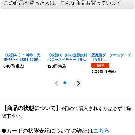
この商品を買った人は、こんな商品も買っています
〔状態A-〕〜神帝、完
〔状態C〕(foil)森獣妖精
悪魔龍ダークマスターズ
成せり〜【SR】{25RP3
ポニーネイチャー【R-
【VR】
秘3/秘24}《水》
foil】
{26EX3DCR14/DCR15
640
円
(税込)
120
円
(税込)
{DM3018/55/Y7(H.C)}
}《闇》
3,280
円
(税込)
《自然》
【商品の状態について】
※初めて購入される方は必ずご確
認下さい。
●カードの状態表記についての詳細は
こちら