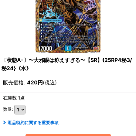
〔状態A-〕〜大邪眼は称えすぎる〜【SR】{25RP4秘3/
秘24}《水》
販売価格
:
420
円
(税込)
在庫数 1点
数量
:
返品特約に関する重要事項