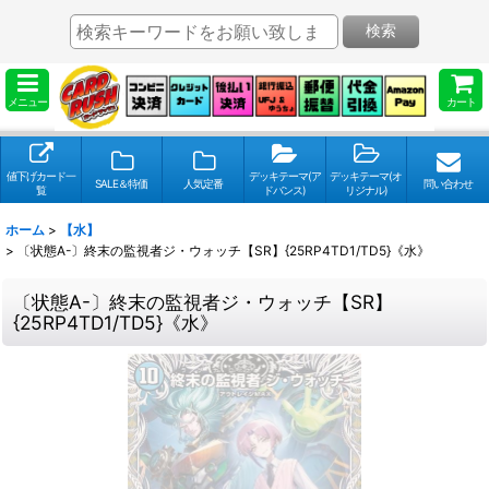
検索
メニュー
カート
値下げカード一
デッキテーマ(ア
デッキテーマ(オ
SALE＆特価
人気定番
問い合わせ
覧
ドバンス)
リジナル)
ホーム
>
【水】
>
〔状態A-〕終末の監視者ジ・ウォッチ【SR】{25RP4TD1/TD5}《水》
〔状態A-〕終末の監視者ジ・ウォッチ【SR】
{25RP4TD1/TD5}《水》