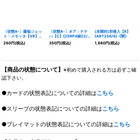
〔状態A-〕爆焔ジェッ
〔状態A-〕オア：ナテ
(未開封)邪侵入【R】
ト・メモッタ【VR】
ハ【C】{25RP4秘22/
{ART256/6}《闇》
{26RP1秘13/秘24}
秘24}《闇》
260
円
(税込)
350
円
(税込)
1,680
円
(税込)
《火》
【商品の状態について】
※初めて購入される方は必ずご確
認下さい。
●カードの状態表記についての詳細は
こちら
●スリーブの状態表記についての詳細は
こちら
●プレイマットの状態表記についての詳細は
こちら