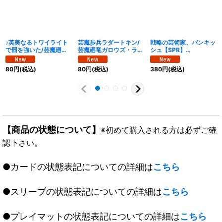
♪英美なるトワイライト
芸魔歩兵ラダートキン/
戦略の芸術家、バンキッ
で罰を強いた/芸魔廻竜
芸魔廻竜ガロウズ・ラン
シュ【SPR】
ガロウズ・ランクマ・ド
クマ・ドラゴン【SPR】
{25EX4SPR2
ラゴン【SPR】
{25EX4SPR9b/SPR20
秘/SPR20}《水》
80
円
(税込)
80
円
(税込)
380
円
(税込)
{25EX4SPR11b/SPR20
/SPR9a/SPR20}《水》
/SPR11a/SPR20}《水》
【商品の状態について】
※初めて購入される方は必ずご確
認下さい。
●カードの状態表記についての詳細は
こちら
●スリーブの状態表記についての詳細は
こちら
●プレイマットの状態表記についての詳細は
こちら