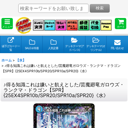
検索
メニュー
カート
値下げカード一
デッキテーマ(ア
デッキテーマ(オ
SALE＆特価
人気定番
問い合わせ
覧
ドバンス)
リジナル)
ホーム
>
【水】
>
♪得る知識これは嫌いと飢えとした/芸魔廻竜ガロウズ・ランクマ・ドラゴン
【SPR】{25EX4SPR10b/SPR20/SPR10a/SPR20}《水》
♪得る知識これは嫌いと飢えとした/芸魔廻竜ガロウズ・
ランクマ・ドラゴン【SPR】
{25EX4SPR10b/SPR20/SPR10a/SPR20}《水》