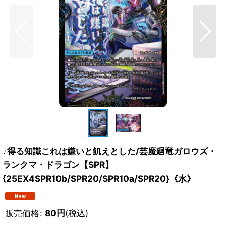
♪得る知識これは嫌いと飢えとした/芸魔廻竜ガロウズ・
ランクマ・ドラゴン【SPR】
{25EX4SPR10b/SPR20/SPR10a/SPR20}《水》
販売価格
:
80
円
(税込)