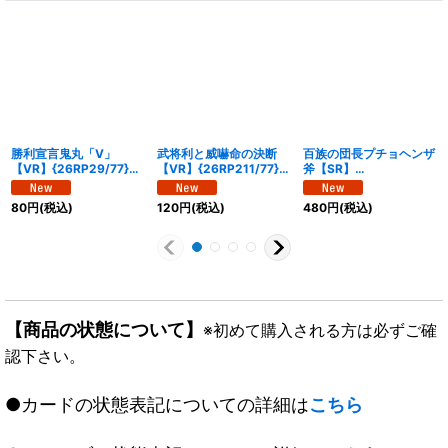
勝利宣言鬼丸「V」
武将利と威嚇命の決断
百族の団長プチョヘンザ
【VR】{26RP29/77}
【VR】{26RP211/77}
斧【SR】
《自然》
《多》
{26RP2S8/S11}《多》
80
円
(税込)
120
円
(税込)
480
円
(税込)
【商品の状態について】
※初めて購入される方は必ずご確
認下さい。
●カードの状態表記についての詳細は
こちら