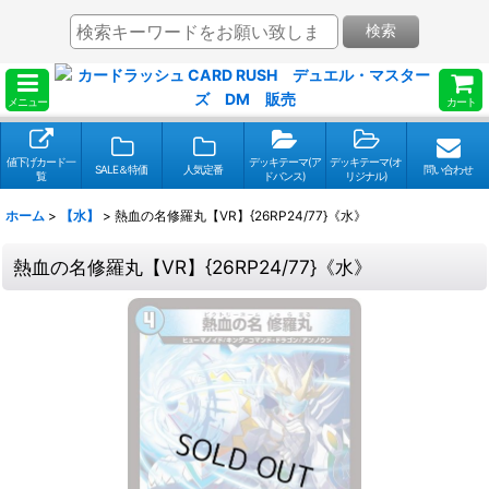
検索
メニュー
カート
値下げカード一
デッキテーマ(ア
デッキテーマ(オ
SALE＆特価
人気定番
問い合わせ
覧
ドバンス)
リジナル)
ホーム
>
【水】
>
熱血の名修羅丸【VR】{26RP24/77}《水》
熱血の名修羅丸【VR】{26RP24/77}《水》