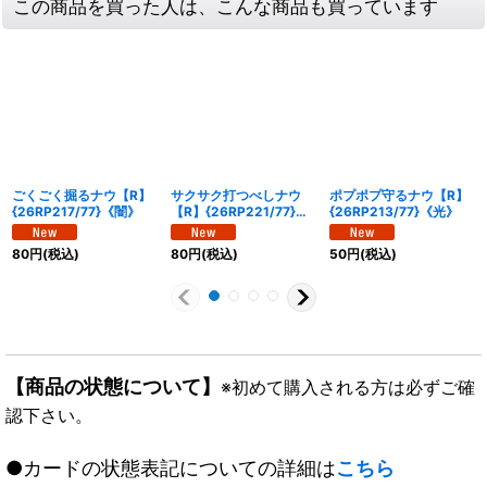
この商品を買った人は、こんな商品も買っています
ごくごく掘るナウ【R】
サクサク打つべしナウ
ポプポプ守るナウ【R】
{26RP217/77}《闇》
【R】{26RP221/77}
{26RP213/77}《光》
《自然》
80
円
(税込)
80
円
(税込)
50
円
(税込)
【商品の状態について】
※初めて購入される方は必ずご確
認下さい。
●カードの状態表記についての詳細は
こちら