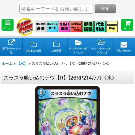
検索
メニュー
カート
値下げカード一
デッキテーマ(ア
デッキテーマ(オ
SALE＆特価
人気定番
問い合わせ
覧
ドバンス)
リジナル)
ホーム
>
【水】
>
スラスラ吸い込むナウ【R】{26RP214/77}《水》
スラスラ吸い込むナウ【R】{26RP214/77}《水》